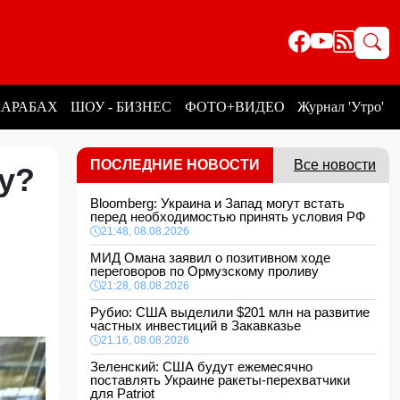
КАРАБАХ
ШОУ - БИЗНЕС
ФОТО+ВИДЕО
Журнал 'Утро'
ПОСЛЕДНИЕ НОВОСТИ
Все новости
у?
Bloomberg: Украина и Запад могут встать
перед необходимостью принять условия РФ
21:48, 08.08.2026
МИД Омана заявил о позитивном ходе
переговоров по Ормузскому проливу
21:28, 08.08.2026
Рубио: США выделили $201 млн на развитие
частных инвестиций в Закавказье
21:16, 08.08.2026
Зеленский: США будут ежемесячно
поставлять Украине ракеты-перехватчики
для Patriot