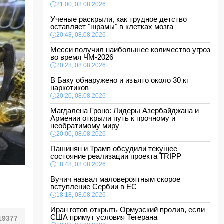
21:00, 08.08.2026
Ученые раскрыли, как трудное детство
оставляет "шрамы" в клетках мозга
20:48, 08.08.2026
Месси получил наибольшее количество угроз
во время ЧМ-2026
20:28, 08.08.2026
В Баку обнаружено и изъято около 30 кг
наркотиков
20:20, 08.08.2026
Магдалена Гроно: Лидеры Азербайджана и
Армении открыли путь к прочному и
необратимому миру
20:00, 08.08.2026
Пашинян и Трамп обсудили текущее
состояние реализации проекта TRIPP
18:48, 08.08.2026
Вучич назвал маловероятным скорое
вступление Сербии в ЕС
18:18, 08.08.2026
Иран готов открыть Ормузский пролив, если
США примут условия Тегерана
19377