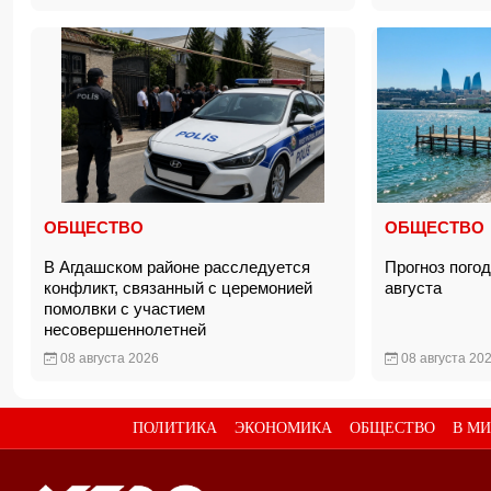
ОБЩЕСТВО
ОБЩЕСТВО
В Агдашском районе расследуется
Прогноз пого
конфликт, связанный с церемонией
августа
помолвки с участием
несовершеннолетней
08 августа 2026
08 августа 20
ПОЛИТИКА
ЭКОНОМИКА
ОБЩЕСТВО
В МИ