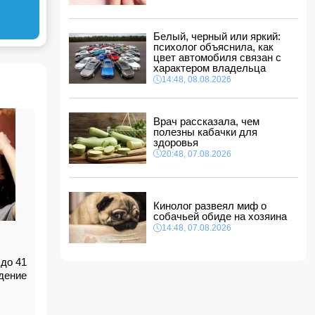
ФИФА выступила с заявлением на фоне
скандальных обвинений в адрес Инфантино
14:10, 08.08.2026
Белый, черный или яркий:
ВС РФ взяли под контроль Ивановку в
психолог объяснила, как
Харьковской области
цвет автомобиля связан с
характером владельца
14:04, 08.08.2026
14:48, 08.08.2026
Прогноз погоды в Азербайджане на 9 августа
14:00, 08.08.2026
Врач рассказала, чем
полезны кабачки для
Никол Пашинян позвонил Ильхаму Алиеву
здоровья
12:48, 08.08.2026
20:48, 07.08.2026
СМИ: США ищут на Кубе фигуру для
повторения "венесуэльского сценария"
12:40, 08.08.2026
Кинолог развеял миф о
собачьей обиде на хозяина
14:48, 07.08.2026
до 41
дение