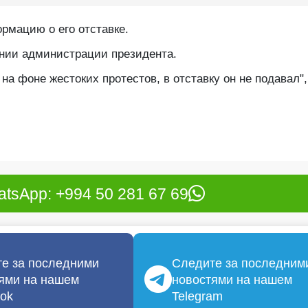
рмацию о его отставке.
лении администрации президента.
на фоне жестоких протестов, в отставку он не подавал",
tsApp: +994 50 281 67 69
е за последними
Следите за последним
ями на нашем
новостями на нашем
ok
Telegram