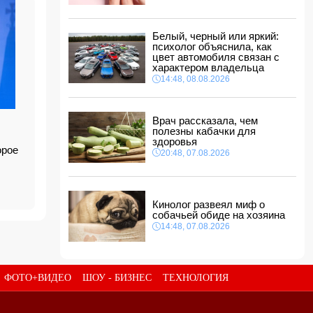
ФИФА выступила с заявлением на фоне
скандальных обвинений в адрес Инфантино
14:10, 08.08.2026
Белый, черный или яркий:
ВС РФ взяли под контроль Ивановку в
психолог объяснила, как
Харьковской области
цвет автомобиля связан с
характером владельца
14:04, 08.08.2026
14:48, 08.08.2026
Прогноз погоды в Азербайджане на 9 августа
14:00, 08.08.2026
Врач рассказала, чем
полезны кабачки для
Никол Пашинян позвонил Ильхаму Алиеву
здоровья
12:48, 08.08.2026
орое
20:48, 07.08.2026
СМИ: США ищут на Кубе фигуру для
повторения "венесуэльского сценария"
12:40, 08.08.2026
Кинолог развеял миф о
собачьей обиде на хозяина
14:48, 07.08.2026
ФОТО+ВИДЕО
ШОУ - БИЗНЕС
ТЕХНОЛОГИЯ