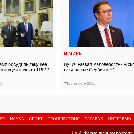
В МИРЕ
амп обсудили текущее
Вучич назвал маловероятным ск
ализации проекта TRIPP
вступление Сербии в ЕС
26
08 августа 2026
РЕ
НАУКА
СПОРТ
ПРОИШЕСТВИЯ
КАРАБАХ
ИНТЕРВЬЮ
На Информационном портале