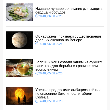
Ильхам Алиев наградил Бахтияра Асланбейли орденом
"Шохрат"
Названо лучшее сочетание для защиты
14:10, 06.08.2026
сердца и сосудов
Стали известны детали контракта Наримана Ахундзаде
20:48, 06.08.2026
с "Эрзурумспором"
14:04, 06.08.2026
Ильхам Алиев отозвал двух постоянных
представителей, одного назначил на новую должность
Обнаружены признаки существования
14:00, 06.08.2026
древних океанов на Венере
14:48, 06.08.2026
Прогноз погоды в Азербайджане на 7 августа
12:48, 06.08.2026
Глава МИД Украины выразил соболезнования в связи с
гибелью граждан Азербайджана в Азовском и Чёрном
Зеленый чай назвали одним из лучших
морях
напитков для борьбы с хроническим
12:40, 06.08.2026
воспалением
20:48, 05.08.2026
Ученые предложили амбициозный план
по спасению Земли после гибели
Солнца
14:48, 05.08.2026