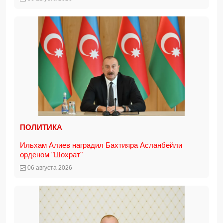
ПОЛИТИКА
Ильхам Алиев наградил Бахтияра Асланбейли
орденом "Шохрат"
06 августа 2026