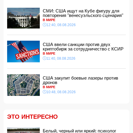
СМИ: Пентагон закупит лазерные противодроновые
установки на 400 млн долларов
СМИ: США ищут на Кубе фигуру для
11:28, 08.08.2026
повторения "венесуэльского сценария"
Миру грозит дефицит важнейшего продукта
В МИРЕ
11:24, 08.08.2026
12:40, 08.08.2026
Анна Седокова отреагировала на статус "черной вдовы"
11:22, 08.08.2026
США ввели санкции против двух
криптобирж за сотрудничество с КСИР
Президент Пакистана принял посла Азербайджана
В МИРЕ
11:20, 08.08.2026
11:40, 08.08.2026
На Аляске произошло сильное землетрясение
11:16, 08.08.2026
США закупит боевые лазеры против
Премьер-министр Армении: В ближайшее время мы
дронов
приступим к практической реализации проекта TRIPP
В МИРЕ
11:08, 08.08.2026
10:48, 08.08.2026
Пашинян: Страница конфликта между Арменией и
Азербайджаном закрыта, установлен мир
11:00, 08.08.2026
США закупит боевые лазеры против дронов
ЭТО ИНТЕРЕСНО
10:48, 08.08.2026
Нариман Ахундзаде официально подписал контракт с
Белый, черный или яркий: психолог
"Эрзурумспором"