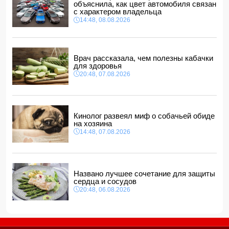
объяснила, как цвет автомобиля связан
10:28, 08.08.2026
с характером владельца
14:48, 08.08.2026
Азербайджан вновь подтвердил полную поддержку
мирного урегулирования конфликта в Грузии
10:10, 08.08.2026
Врач рассказала, чем полезны кабачки
для здоровья
20:48, 07.08.2026
Кинолог развеял миф о собачьей обиде
на хозяина
14:48, 07.08.2026
Названо лучшее сочетание для защиты
сердца и сосудов
20:48, 06.08.2026