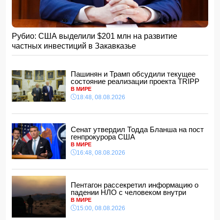
15:48, 08.08.2026
Умер отец Лионеля Месси
15:28, 08.08.2026
Рубио: США выделили $201 млн на развитие
Хикмет Гаджиев: Ильхам Алиев одержал победу и в
частных инвестиций в Закавказье
войне, и в мире
- ВИДЕО
15:08, 08.08.2026
Пентагон рассекретил информацию о падении НЛО с
Пашинян и Трамп обсудили текущее
человеком внутри
состояние реализации проекта TRIPP
15:00, 08.08.2026
В МИРЕ
18:48, 08.08.2026
Белый, черный или яркий: психолог объяснила, как цвет
автомобиля связан с характером владельца
14:48, 08.08.2026
Сенат утвердил Тодда Бланша на пост
Зеленский встретился с Вучичем
генпрокурора США
14:40, 08.08.2026
В МИРЕ
В Азербайджане ожидается жара до 41 градуса —
16:48, 08.08.2026
объявлено предупреждение
14:34, 08.08.2026
В Агдашском районе расследуется конфликт, связанный
Пентагон рассекретил информацию о
с церемонией помолвки с участием
падении НЛО с человеком внутри
несовершеннолетней
В МИРЕ
14:28, 08.08.2026
15:00, 08.08.2026