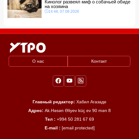
Кинолог развеял миф о собачьей обиде
на хозяина
14:48, 07.08.2026
О нас
Контакт
Главный редактор:
Хабил Агазаде
Адрес:
Ak.Həsən Əliyev küç ev 90 mən 8
Тел :
+994 50 281 67 69
E-mail :
[email protected]