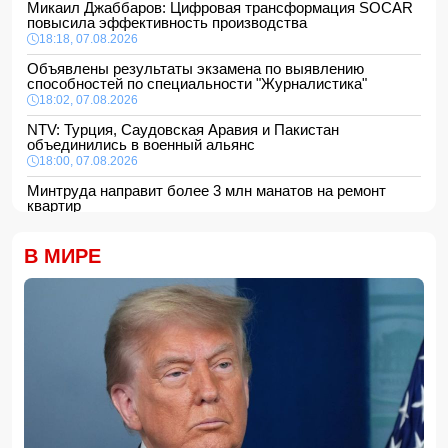
Микаил Джаббаров: Цифровая трансформация SOCAR
повысила эффективность производства
18:18, 07.08.2026
Объявлены результаты экзамена по выявлению
способностей по специальности "Журналистика"
18:02, 07.08.2026
NTV: Турция, Саудовская Аравия и Пакистан
объединились в военный альянс
18:00, 07.08.2026
Минтруда направит более 3 млн манатов на ремонт
квартир
16:48, 07.08.2026
Сформирована структура Совета по медиа и вещанию
В МИРЕ
16:28, 07.08.2026
Пожар в историческом здании в Баку потушен
16:16, 07.08.2026
В Испании ликвидировали перевозившую мигрантов
группировку
16:00, 07.08.2026
Сообщается об ухудшении состояния здоровья
Моджтабы Хаменеи
15:48, 07.08.2026