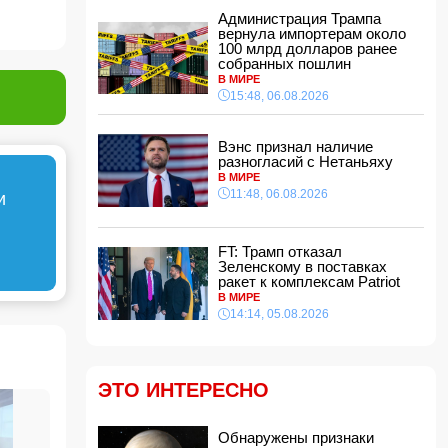
мы будем рады поставлять газ и
Администрация Трампа
дружественной Украине
вернула импортерам около
14:34, 06.08.2026
100 млрд долларов ранее
собранных пошлин
За семь месяцев гражданам возвращено
В МИРЕ
более 191 млн манатов
15:48, 06.08.2026
14:28, 06.08.2026
Конфискованную квартиру Салима
Вэнс признал наличие
Муслимова продали с 50% скидкой
разногласий с Нетаньяху
14:14, 06.08.2026
В МИРЕ
Ильхам Алиев наградил Бахтияра
11:48, 06.08.2026
и
Асланбейли орденом "Шохрат"
14:10, 06.08.2026
FT: Трамп отказал
Стали известны детали контракта Наримана
Зеленскому в поставках
Ахундзаде с "Эрзурумспором"
ракет к комплексам Patriot
14:04, 06.08.2026
В МИРЕ
Ильхам Алиев отозвал двух постоянных
14:14, 05.08.2026
представителей, одного назначил на новую
должность
14:00, 06.08.2026
ЭТО ИНТЕРЕСНО
Прогноз погоды в Азербайджане на 7 августа
12:48, 06.08.2026
Обнаружены признаки