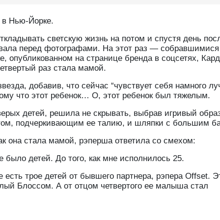
 в Нью-Йорке.
ткладывать светскую жизнь на потом и спустя день пос
овала перед фотографами. На этот раз — собравшимися
е, опубликованном на странице бренда в соцсетях, Кар
четвертый раз стала мамой.
везда, добавив, что сейчас “чувствует себя намного лу
му что этот ребенок… О, этот ребенок был тяжелым.
ерых детей, решила не скрывать, выбрав игривый образ
етом, подчеркивающим ее талию, и шляпки с большим б
как она стала мамой, рэперша ответила со смехом:
е было детей. До того, как мне исполнилось 25.
есть трое детей от бывшего партнера, рэпера Offset. Э
валый Блоссом. А от отцом четвертого ее малыша стал