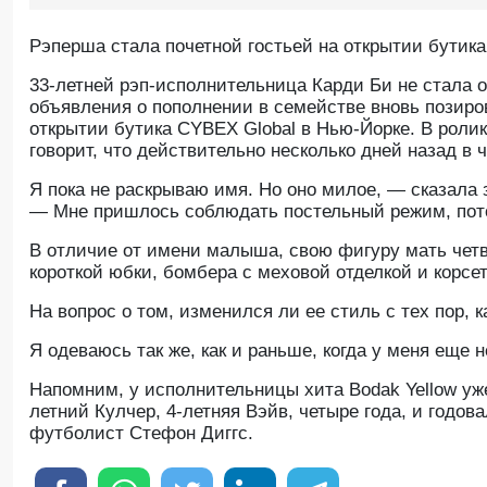
Рэперша стала почетной гостьей на открытии бутика
33-летней рэп-исполнительница Карди Би не стала о
объявления о пополнении в семействе вновь позир
открытии бутика CYBEX Global в Нью-Йорке. В ролик
говорит, что действительно несколько дней назад в 
Я пока не раскрываю имя. Но оно милое, — сказала з
— Мне пришлось соблюдать постельный режим, пото
В отличие от имени малыша, свою фигуру мать четв
короткой юбки, бомбера с меховой отделкой и корс
На вопрос о том, изменился ли ее стиль с тех пор, 
Я одеваюсь так же, как и раньше, когда у меня еще н
Напомним, у исполнительницы хита Bodak Yellow уже 
летний Кулчер, 4-летняя Вэйв, четыре года, и годо
футболист Стефон Диггс.