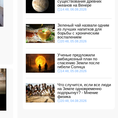
Глава МИД Украины выразил
существования древних
соболезнования в связи с гибелью граждан
океанов на Венере
Азербайджана в Азовском и Чёрном морях
14:48, 06.08.2026
12:40, 06.08.2026
МЧС обратилось к гражданам,
Зеленый чай назвали одним
направляющимся на пляжи в ветреную
из лучших напитков для
погоду
борьбы с хроническим
12:34, 06.08.2026
воспалением
В Баку в офисе обнаружено тело маклера
20:48, 05.08.2026
12:28, 06.08.2026
Adidas извинился за обилие розовых бутс на
Ученые предложили
ЧМ-2026, назвав это совпадением
амбициозный план по
12:12, 06.08.2026
спасению Земли после
гибели Солнца
Стали известны подробности массовой драки
14:48, 05.08.2026
в Гяндже
- ФОТО
12:00, 06.08.2026
Что случится, если все люди
Вэнс признал наличие разногласий с
на Земле одновременно
Нетаньяху
подпрыгнут? - Мнение
11:48, 06.08.2026
физика
20:48, 04.08.2026