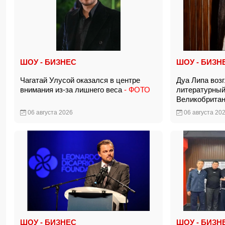
ШОУ - БИЗНЕС
ШОУ - БИЗН
Чагатай Улусой оказался в центре
Дуа Липа воз
внимания из-за лишнего веса
- ФОТО
литературны
Великобрита
06 августа 2026
06 августа 20
ШОУ - БИЗНЕС
ШОУ - БИЗН