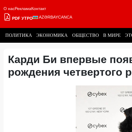
О нас
Реклама
Контакт
AZƏRBAYCANCA
PDF УТРО
ПОЛИТИКА
ЭКОНОМИКА
ОБЩЕСТВО
В МИРЕ
ЭТ
Карди Би впервые поя
рождения четвертого 