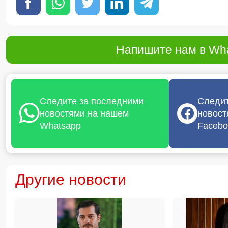
Напишите нам в Wha
Следите за последними
Следит
новостями на нашем
новост
Whatsapp
Facebo
Другие новости