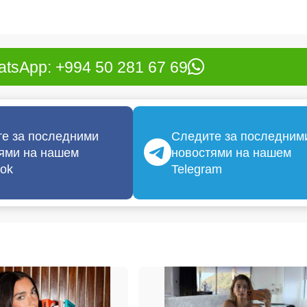
tsApp: +994 50 281 67 69
е за последними
Следите за последним
ями на нашем
новостями на нашем
ok
Telegram