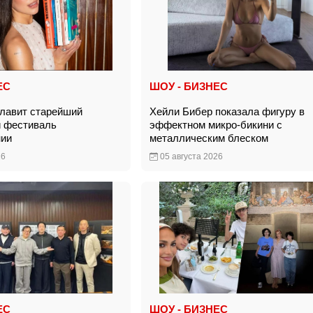
ЕС
ШОУ - БИЗНЕС
главит старейший
Хейли Бибер показала фигуру в
й фестиваль
эффектном микро-бикини с
нии
металлическим блеском
26
05 августа 2026
ЕС
ШОУ - БИЗНЕС