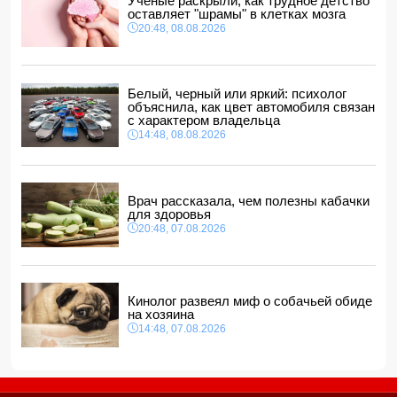
Ученые раскрыли, как трудное детство
области
оставляет "шрамы" в клетках мозга
14:04, 08.08.2026
20:48, 08.08.2026
Прогноз погоды в Азербайджане на 9 августа
14:00, 08.08.2026
Никол Пашинян позвонил Ильхаму Алиеву
Белый, черный или яркий: психолог
12:48, 08.08.2026
объяснила, как цвет автомобиля связан
с характером владельца
СМИ: США ищут на Кубе фигуру для повторения
14:48, 08.08.2026
"венесуэльского сценария"
12:40, 08.08.2026
Врач рассказала, чем полезны кабачки
для здоровья
20:48, 07.08.2026
Кинолог развеял миф о собачьей обиде
на хозяина
14:48, 07.08.2026