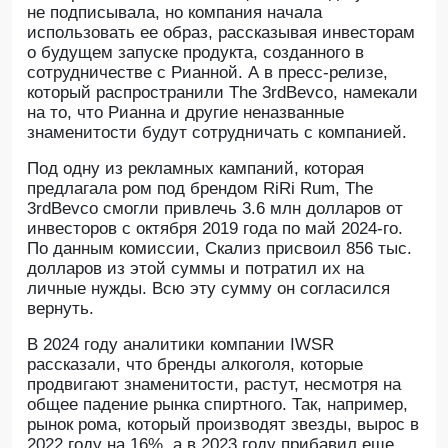
не подписывала, но компания начала
использовать ее образ, рассказывая инвесторам
о будущем запуске продукта, созданного в
сотрудничестве с Рианной. А в пресс-релизе,
который распространили The 3rdBevco, намекали
на то, что Рианна и другие неназванные
знаменитости будут сотрудничать с компанией.
Под одну из рекламных кампаний, которая
предлагала ром под брендом RiRi Rum, The
3rdBevco смогли привлечь 3.6 млн долларов от
инвесторов с октября 2019 года по май 2024-го.
По данным комиссии, Скализ присвоил 856 тыс.
долларов из этой суммы и потратил их на
личные нужды. Всю эту сумму он согласился
вернуть.
В 2024 году аналитики компании IWSR
рассказали, что бренды алкоголя, которые
продвигают знаменитости, растут, несмотря на
общее падение рынка спиртного. Так, например,
рынок рома, который производят звезды, вырос в
2022 году на 16%, а в 2023 году прибавил еще