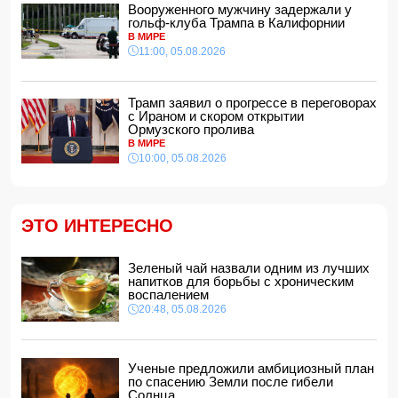
Вооруженного мужчину задержали у
14:48, 05.08.2026
гольф-клуба Трампа в Калифорнии
МИД России обвинил Киев в попытках усилить
В МИРЕ
эскалацию конфликта
11:00, 05.08.2026
14:40, 05.08.2026
В Индии более 10 человек погибли из-за ударов молний
Трамп заявил о прогрессе в переговорах
с Ираном и скором открытии
14:34, 05.08.2026
Ормузского пролива
В МИРЕ
Судья Верховного суда Азербайджана вышел на
пенсию
10:00, 05.08.2026
14:28, 05.08.2026
FT: Трамп отказал Зеленскому в поставках ракет к
комплексам Patriot
ЭТО ИНТЕРЕСНО
14:14, 05.08.2026
ЕС получил пятый транш доходов от замороженных
активов РФ и обещал передать их Киеву
Зеленый чай назвали одним из лучших
напитков для борьбы с хроническим
14:10, 05.08.2026
воспалением
В Баку на рабочем месте скоропостижно скончался
20:48, 05.08.2026
мужчина
14:04, 05.08.2026
Депутат Милли Меджлиса посетил семью шехида
-
Ученые предложили амбициозный план
ФОТО
по спасению Земли после гибели
14:00, 05.08.2026
Солнца