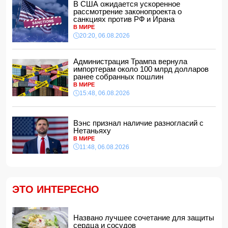
В США ожидается ускоренное
15:08, 06.08.2026
рассмотрение законопроекта о
санкциях против РФ и Ирана
Конфликт из-за бабушки: в Шамахинском районе пастух
В МИРЕ
избил жену
20:20, 06.08.2026
15:00, 06.08.2026
Обнаружены признаки существования древних океанов
на Венере
Администрация Трампа вернула
импортерам около 100 млрд долларов
14:48, 06.08.2026
ранее собранных пошлин
В Баку 40-летний мужчина погиб, упав с балкона
В МИРЕ
14:40, 06.08.2026
15:48, 06.08.2026
Джейхун Байрамов: В случае необходимости мы будем
рады поставлять газ и дружественной Украине
Вэнс признал наличие разногласий с
14:34, 06.08.2026
Нетаньяху
За семь месяцев гражданам возвращено более 191 млн
В МИРЕ
манатов
11:48, 06.08.2026
14:28, 06.08.2026
Конфискованную квартиру Салима Муслимова продали
с 50% скидкой
14:14, 06.08.2026
ЭТО ИНТЕРЕСНО
Ильхам Алиев наградил Бахтияра Асланбейли орденом
"Шохрат"
Названо лучшее сочетание для защиты
14:10, 06.08.2026
сердца и сосудов