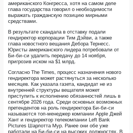
американского Конгресса, хотя на самом деле
глава государства говорил о необходимости
выражать гражданскую позицию мирными
средствами.
В результате скандала в отставку подали
гендиректор корпорации Тим Дэйви, а также
глава новостного вещания Дебора Тернесс.
Юристы американского лидера потребовали от
Би-би-си удалить передачу до 14 ноября,
пригрозив иском на $1 млрд.
Согласно The Times, процесс назначения нового
гендиректора может растянуться за несколько
месяцев. Как указала газета, кандидат не из
внутренней структуры вещателя может
приступить к исполнению обязанностей лишь в
сентябре 2026 года. Среди основных возможных
претендентов на роль гендиректора Би-би-си
называются топ-менеджер компании Apple Джей
Хант и гендиректор телекомпании Left Bank
Pictures Шарлотта Мур. Ранее они обе уже
работали на Би-би-си на высоких должностях. В