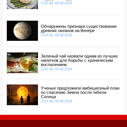
Стали известны детали контракта Наримана Ахундзаде
20:48, 06.08.2026
с "Эрзурумспором"
14:04, 06.08.2026
Ильхам Алиев отозвал двух постоянных
представителей, одного назначил на новую должность
Обнаружены признаки существования
14:00, 06.08.2026
древних океанов на Венере
14:48, 06.08.2026
Прогноз погоды в Азербайджане на 7 августа
12:48, 06.08.2026
Глава МИД Украины выразил соболезнования в связи с
гибелью граждан Азербайджана в Азовском и Чёрном
Зеленый чай назвали одним из лучших
морях
напитков для борьбы с хроническим
12:40, 06.08.2026
воспалением
20:48, 05.08.2026
Ученые предложили амбициозный план
по спасению Земли после гибели
Солнца
14:48, 05.08.2026