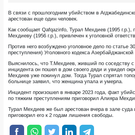
В связи с прошлогодним убийством в Агджабединс
арестован еще один человек.
Как сообщает Qafqazinfo, Турал Мехдиев (1995 г.р.
Мехдиеву (1956 г.р.), привлечен к уголовной ответст
Против него возбуждено уголовное дело по статье 3
преступления) Уголовного кодекса Азербайджанской
Выяснилось, что Т.Мехдиев, живший по соседству с
инцидента он пошел в дом своего дяди и увидел ок
Мехдиев уже покинул дом. Тогда Турал спрятал топо
больнице заявил, что женщина упала и умерла.
Инцидент произошел в январе 2023 года, факт убий
по тяжким преступлениям приговорил Алияра Мехди
Турал Мехдиев же был арестован вчера в зале суда
приговорил его к 2 годам лишения свободы.