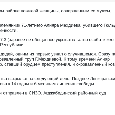
ком районе пожилой женщины, совершенным ее мужем,
), племянник 71-летнего Алияра Мехдиева, убившего Гюль
венности.
07.3 (заранее не обещанное укрывательство особо тяжко
 Республики.
 дядей, одним из первых узнал о случившемся. Сразу п
ровавленный труп Г.Мехдиевой. К тому времени Алияр
р, ставший орудием преступления, и окровавленный кове
ства вскрылся на следующий день. Позднее Лянкярански
ева к 14 годам и 6 месяцам лишения свободы.
 и отправлен в СИЗО. Агджабединский районный суд