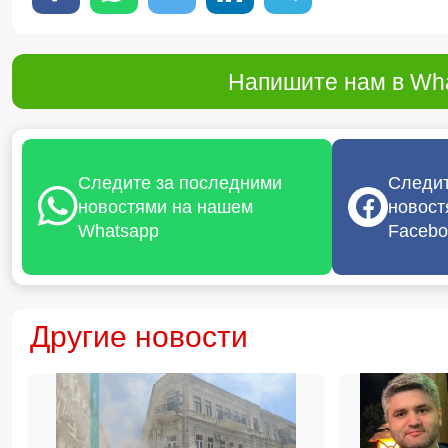
Напишите нам в Wha
Следите за последними
Следит
новостями на нашем
новост
Whatsapp
Facebo
Другие новости