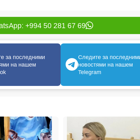
tsApp: +994 50 281 67 69
е за последними
Следите за последним
ями на нашем
новостями на нашем
ok
Telegram