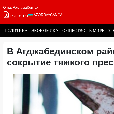
О нас
Реклама
Контакт
AZƏRBAYCANCA
PDF УТРО
ПОЛИТИКА
ЭКОНОМИКА
ОБЩЕСТВО
В МИРЕ
ЭТ
В Агджабединском рай
сокрытие тяжкого пре