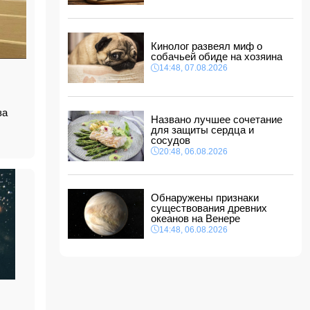
14:14, 07.08.2026
Сына Абеля Магеррамова отозвали от
должности посла
Кинолог развеял миф о
14:10, 07.08.2026
собачьей обиде на хозяина
Моуринью в шоке после отказа Родри от
14:48, 07.08.2026
перехода в "Реал"
14:04, 07.08.2026
Ильхам Алиев подписал распоряжения в
иза
Названо лучшее сочетание
связи с двумя дипломатами
для защиты сердца и
14:00, 07.08.2026
сосудов
Прогноз погоды в Азербайджане на 8 августа
20:48, 06.08.2026
12:48, 07.08.2026
В Азербайджане ищут сотрудников с
Обнаружены признаки
зарплатой до 10 000 манатов
существования древних
12:40, 07.08.2026
океанов на Венере
14:48, 06.08.2026