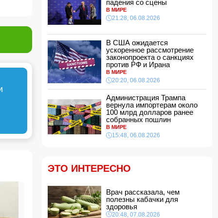
падения со сцены
эстетической операции, проведенной
В МИРЕ
Сеймуром Мамедовым
21:28, 06.08.2026
15:28, 07.08.2026
Алтай Байындыр продолжит карьеру в Ла
Лиге
В США ожидается
ускоренное рассмотрение
15:08, 07.08.2026
законопроекта о санкциях
ВС РФ взяли под контроль Анискино в
против РФ и Ирана
Харьковской области
В МИРЕ
15:00, 07.08.2026
20:20, 06.08.2026
и
Кинолог развеял миф о собачьей обиде на
Администрация Трампа
хозяина
вернула импортерам около
14:48, 07.08.2026
100 млрд долларов ранее
собранных пошлин
По делу Arzum 9999 назначена повторная
В МИРЕ
комплексная экспертиза
15:48, 06.08.2026
14:40, 07.08.2026
ЕС ввел новые санкции против России
14:34, 07.08.2026
ЭТО ИНТЕРЕСНО
Ужасающие подробности убийства мужа и
жены в Тертерском районе
Врач рассказала, чем
14:28, 07.08.2026
полезны кабачки для
На Самира Шарифова возложены новые
здоровья
полномочия
20:48, 07.08.2026