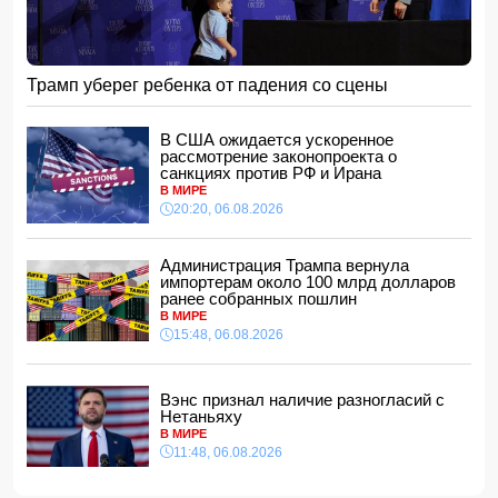
15:48, 06.08.2026
В Японии заявили о запуске КНДР баллистической
ракеты
15:28, 06.08.2026
Трамп уберег ребенка от падения со сцены
За месяц пограничники задержали 330 разыскиваемых
лиц
В США ожидается ускоренное
15:08, 06.08.2026
рассмотрение законопроекта о
санкциях против РФ и Ирана
Конфликт из-за бабушки: в Шамахинском районе пастух
В МИРЕ
избил жену
20:20, 06.08.2026
15:00, 06.08.2026
Обнаружены признаки существования древних океанов
на Венере
Администрация Трампа вернула
импортерам около 100 млрд долларов
14:48, 06.08.2026
ранее собранных пошлин
В Баку 40-летний мужчина погиб, упав с балкона
В МИРЕ
14:40, 06.08.2026
15:48, 06.08.2026
Джейхун Байрамов: В случае необходимости мы будем
рады поставлять газ и дружественной Украине
Вэнс признал наличие разногласий с
14:34, 06.08.2026
Нетаньяху
За семь месяцев гражданам возвращено более 191 млн
В МИРЕ
манатов
11:48, 06.08.2026
14:28, 06.08.2026