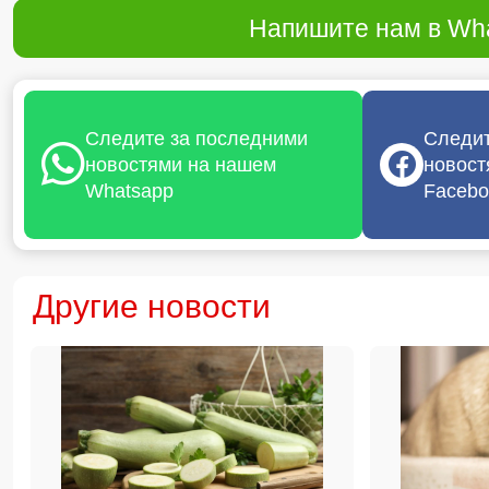
Напишите нам в Wha
Следите за последними
Следит
новостями на нашем
новост
Whatsapp
Facebo
Другие новости