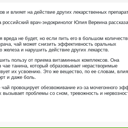
в и влияет на действие других лекарственных препарат
а российский врач-эндокринолог Юлия Вереина рассказа
 вреда не будет, но если пить его в большом количеств
врача, чай может снизить эффективность оральных
ю железа и нарушить действие других лекарств.
ьшить пользу от приема витаминных комплексов. Она
в чае танина, который образовывает нерастворимые
ует их усвоению. Это же вещество, по ее словам, влия
рт и даже боль.
 чай провоцирует обезвоживание из-за мочегонного эфф
х вызывает проблемы со сном, тревожность и нервознос