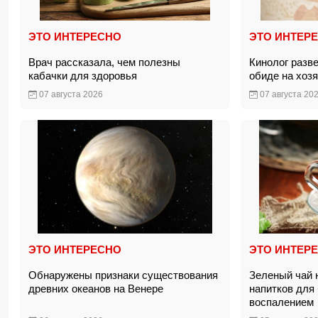
ЭТО ИНТЕРЕСНО
ЭТО ИНТЕР
Врач рассказала, чем полезны
Кинолог разв
кабачки для здоровья
обиде на хоз
07 августа 2026
07 августа 20
ЭТО ИНТЕРЕСНО
ЭТО ИНТЕР
Обнаружены признаки существования
Зеленый чай 
древних океанов на Венере
напитков для
воспаление