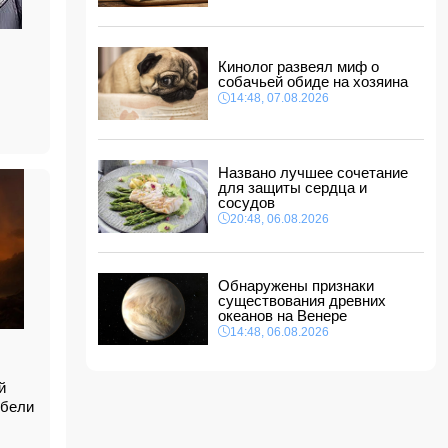
14:14, 07.08.2026
Сына Абеля Магеррамова отозвали от
должности посла
Кинолог развеял миф о
14:10, 07.08.2026
собачьей обиде на хозяина
Моуринью в шоке после отказа Родри от
14:48, 07.08.2026
перехода в "Реал"
14:04, 07.08.2026
Ильхам Алиев подписал распоряжения в
Названо лучшее сочетание
связи с двумя дипломатами
для защиты сердца и
14:00, 07.08.2026
сосудов
Прогноз погоды в Азербайджане на 8 августа
20:48, 06.08.2026
12:48, 07.08.2026
В Азербайджане ищут сотрудников с
Обнаружены признаки
зарплатой до 10 000 манатов
существования древних
12:40, 07.08.2026
океанов на Венере
14:48, 06.08.2026
й
ибели