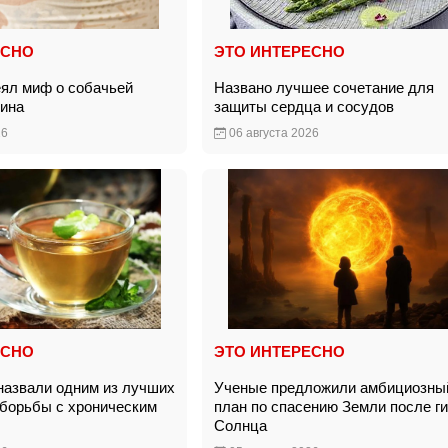
ЕСНО
ЭТО ИНТЕРЕСНО
еял миф о собачьей
Названо лучшее сочетание для
яина
защиты сердца и сосудов
26
06 августа 2026
ЕСНО
ЭТО ИНТЕРЕСНО
назвали одним из лучших
Ученые предложили амбициозны
 борьбы с хроническим
план по спасению Земли после г
м
Солнца