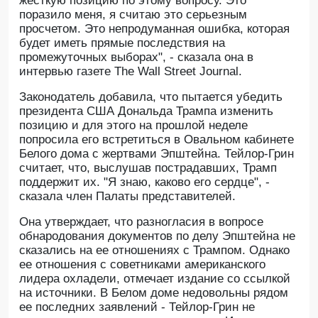
жесткую позицию по этому вопросу. Это
поразило меня, я считаю это серьезным
просчетом. Это непродуманная ошибка, которая
будет иметь прямые последствия на
промежуточных выборах", - сказала она в
интервью газете The Wall Street Journal.
Законодатель добавила, что пытается убедить
президента США Дональда Трампа изменить
позицию и для этого на прошлой неделе
попросила его встретиться в Овальном кабинете
Белого дома с жертвами Эпштейна. Тейлор-Грин
считает, что, выслушав пострадавших, Трамп
поддержит их. "Я знаю, каково его сердце", -
сказала член Палаты представителей.
Она утверждает, что разногласия в вопросе
обнародования документов по делу Эпштейна не
сказались на ее отношениях с Трампом. Однако
ее отношения с советниками американского
лидера охладели, отмечает издание со ссылкой
на источники. В Белом доме недовольны рядом
ее последних заявлений - Тейлор-Грин не