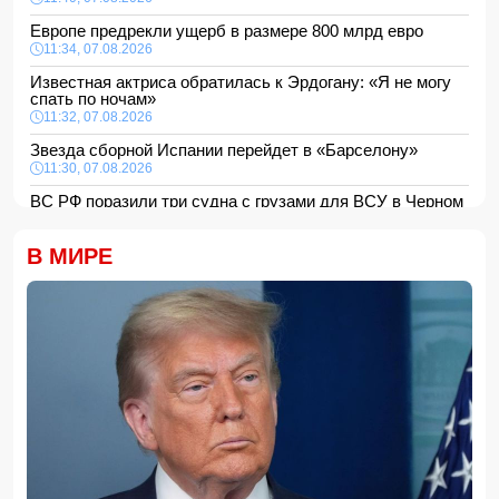
Европе предрекли ущерб в размере 800 млрд евро
11:34, 07.08.2026
Известная актриса обратилась к Эрдогану: «Я не могу
спать по ночам»
11:32, 07.08.2026
Звезда сборной Испании перейдет в «Барселону»
11:30, 07.08.2026
ВС РФ поразили три судна с грузами для ВСУ в Черном
море
11:28, 07.08.2026
В МИРЕ
Во Флориде мужчина поймал 96 питонов и выиграл 10
тысяч долларов
11:24, 07.08.2026
Том Холланд и Зендея тайно поженились
11:22, 07.08.2026
Трагедия в Тертере: пожилые супруги стали жертвами
поджога
11:20, 07.08.2026
Владельцев квартир предупредили о проверке систем
отопления
11:16, 07.08.2026