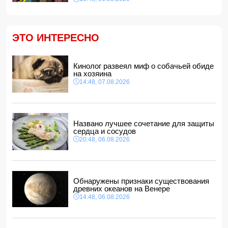
21:28, 06.08.2026
В Турции прозвучали призывы пересмотреть отношения
с Украиной
21:16, 06.08.2026
ЭТО ИНТЕРЕСНО
Такер Карлсон обвинил руководство США во лжи
21:00, 06.08.2026
Кинолог развеял миф о собачьей обиде
Названо лучшее сочетание для защиты сердца и
на хозяина
сосудов
14:48, 07.08.2026
20:48, 06.08.2026
Салах официально стал игроком "Трабзонспора":
раскрыты детали контракта
20:28, 06.08.2026
Названо лучшее сочетание для защиты
сердца и сосудов
20:48, 06.08.2026
Обнаружены признаки существования
древних океанов на Венере
14:48, 06.08.2026