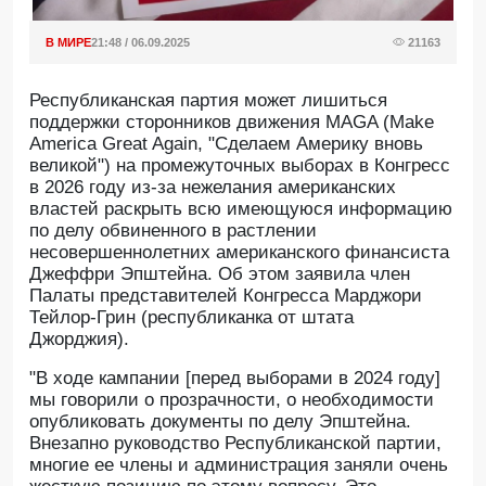
В МИРЕ
21:48 / 06.09.2025
21163
Республиканская партия может лишиться
поддержки сторонников движения MAGA (Make
America Great Again, "Сделаем Америку вновь
великой") на промежуточных выборах в Конгресс
в 2026 году из-за нежелания американских
властей раскрыть всю имеющуюся информацию
по делу обвиненного в растлении
несовершеннолетних американского финансиста
Джеффри Эпштейна. Об этом заявила член
Палаты представителей Конгресса Марджори
Тейлор-Грин (республиканка от штата
Джорджия).
"В ходе кампании [перед выборами в 2024 году]
мы говорили о прозрачности, о необходимости
опубликовать документы по делу Эпштейна.
Внезапно руководство Республиканской партии,
многие ее члены и администрация заняли очень