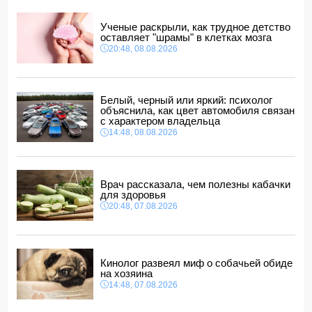
14:10, 08.08.2026
ВС РФ взяли под контроль Ивановку в Харьковской
Ученые раскрыли, как трудное детство
области
оставляет "шрамы" в клетках мозга
14:04, 08.08.2026
20:48, 08.08.2026
Прогноз погоды в Азербайджане на 9 августа
14:00, 08.08.2026
Никол Пашинян позвонил Ильхаму Алиеву
Белый, черный или яркий: психолог
12:48, 08.08.2026
объяснила, как цвет автомобиля связан
с характером владельца
СМИ: США ищут на Кубе фигуру для повторения
14:48, 08.08.2026
"венесуэльского сценария"
12:40, 08.08.2026
Врач рассказала, чем полезны кабачки
для здоровья
20:48, 07.08.2026
Кинолог развеял миф о собачьей обиде
на хозяина
14:48, 07.08.2026