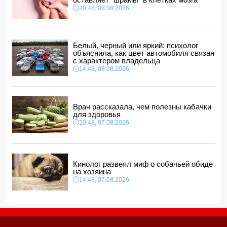
14:04, 08.08.2026
20:48, 08.08.2026
Прогноз погоды в Азербайджане на 9 августа
14:00, 08.08.2026
Никол Пашинян позвонил Ильхаму Алиеву
Белый, черный или яркий: психолог
12:48, 08.08.2026
объяснила, как цвет автомобиля связан
с характером владельца
СМИ: США ищут на Кубе фигуру для повторения
14:48, 08.08.2026
"венесуэльского сценария"
12:40, 08.08.2026
Врач рассказала, чем полезны кабачки
для здоровья
20:48, 07.08.2026
Кинолог развеял миф о собачьей обиде
на хозяина
14:48, 07.08.2026