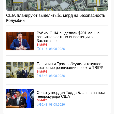
СМИ: Камеры британских морских беспилотников
передавали данные в Китай
12:34, 10.08.2026
США планируют выделить $1 млрд на безопасность
Хабиб Нурмагомедов объяснил, почему не отвечал на
Колумбии
оскорбления Макгрегора
12:28, 10.08.2026
Рубио: США выделили $201 млн на
Британский аналитик: Моджтаба Хаменеи умер
развитие частных инвестиций в
12:12, 10.08.2026
Закавказье
Новоизбранный премьер-министр Литвы позвонил
В МИРЕ
Президенту Азербайджана
21:16, 08.08.2026
12:00, 10.08.2026
Экономика Канады создала 75 100 рабочих мест в июле
Пашинян и Трамп обсудили текущее
состояние реализации проекта TRIPP
11:48, 10.08.2026
В МИРЕ
18:48, 08.08.2026
В Баку на пляже обнаружено тело мужчины
11:40, 10.08.2026
FT: компания из КНР запускает контейнерные перевозки
в Европу по Севморпути
Сенат утвердил Тодда Бланша на пост
генпрокурора США
11:34, 10.08.2026
В МИРЕ
Заработки звезды "Гарри Поттера" на OnlyFans
16:48, 08.08.2026
превзошли оплату за актерскую карьеру
11:32, 10.08.2026