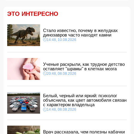
Неймар хочет в "Интер Майами": бразилец может
воссоединиться с Месси и Суаресом
ЭТО ИНТЕРЕСНО
11:30, 10.08.2026
СМИ: Гражданская война в Судане поставила под
угрозу пирамиды Мероэ
Стало известно, почему в желудках
11:28, 10.08.2026
динозавров часто находят камни
14:48, 10.08.2026
В Гаджигабульском районе тесть избил палкой пьяного
зятя
11:24, 10.08.2026
Анна Седокова показала фигуру в мини-платье с
Ученые раскрыли, как трудное детство
крыльями и чулках
оставляет "шрамы" в клетках мозга
11:22, 10.08.2026
20:48, 08.08.2026
Белый, черный или яркий: психолог
объяснила, как цвет автомобиля связан
с характером владельца
14:48, 08.08.2026
Врач рассказала, чем полезны кабачки