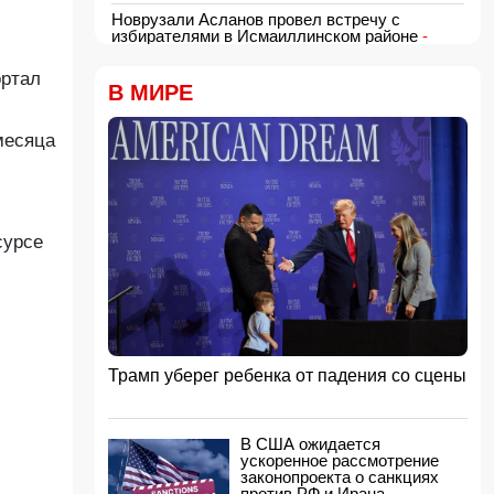
Новрузали Асланов провел встречу с
избирателями в Исмаиллинском районе
-
ФОТО
18:00, 06.08.2026
ортал
В МИРЕ
«Новые технологии формируют новые
профессии на рынке труда» — эксперт
месяца
16:48, 06.08.2026
Джейхун Байрамов и Андрей Сибига проводят
встречу в Киеве
16:28, 06.08.2026
Гави покрасил волосы в розовый цвет в честь
сурсе
победы Испании на ЧМ-2026
16:16, 06.08.2026
США сняли санкции с авиакомпании,
обвинявшейся в перевозке оружия для КСИР
16:00, 06.08.2026
Трамп уберег ребенка от падения со сцены
Администрация Трампа вернула импортерам
около 100 млрд долларов ранее собранных
пошлин
15:48, 06.08.2026
В США ожидается
ускоренное рассмотрение
В Японии заявили о запуске КНДР
законопроекта о санкциях
баллистической ракеты
против РФ и Ирана