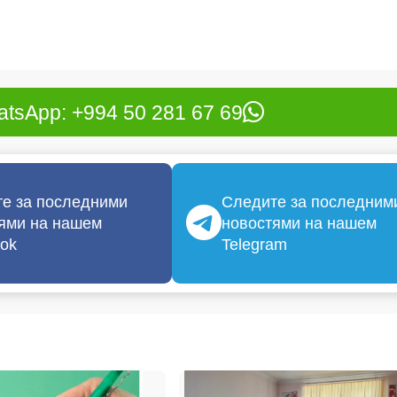
tsApp: +994 50 281 67 69
е за последними
Следите за последним
ями на нашем
новостями на нашем
ok
Telegram