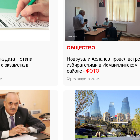
ОБЩЕСТВО
а дата II этапа
Новрузали Асланов провел встре
го экзамена в
избирателями в Исмаиллинском
районе
- ФОТО
26
06 августа 2026