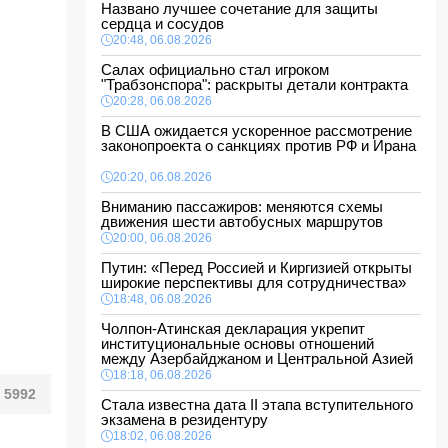
Названо лучшее сочетание для защиты
сердца и сосудов
20:48, 06.08.2026
Салах официально стал игроком
"Трабзонспора": раскрыты детали контракта
20:28, 06.08.2026
В США ожидается ускоренное рассмотрение
законопроекта о санкциях против РФ и Ирана
20:20, 06.08.2026
Вниманию пассажиров: меняются схемы
движения шести автобусных маршрутов
20:00, 06.08.2026
Путин: «Перед Россией и Киргизией открыты
широкие перспективы для сотрудничества»
18:48, 06.08.2026
Чолпон-Атинская декларация укрепит
институциональные основы отношений
между Азербайджаном и Центральной Азией
18:18, 06.08.2026
5992
Стала известна дата II этапа вступительного
экзамена в резидентуру
18:02, 06.08.2026