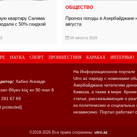
ОБЩЕСТВО
ную квартиру Салима
Прогноз погоды в Азербайджане 
родали с 50% скидкой
августа
26
06 августа 2026
РЕ
НАУКА
СПОРТ
ПРОИШЕСТВИЯ
КАРАБАХ
ИНТЕРВЬЮ
На Информационном портале
Utro.az наряду с новинками об
актор:
Хабил Агазаде
Азербайджана читателям донос
sən Əliyev küç ev 90 mən 8
Кавказа, а также в мире. Кром
 281 67 69
статьи, рассказывающие о раз
из политических и социальных 
l protected]
независимо. Портал работает 
©2018-2026 Все права сохранены.
utro.az