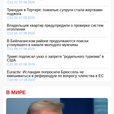
11:22, 07.08.2026
Трагедия в Тертере: пожилые супруги стали жертвами
поджога
11:20, 07.08.2026
Владельцев квартир предупредили о проверке систем
отопления
11:16, 07.08.2026
В Бейлаганском районе продолжаются поиски
утонувшего в канале молодого мужчины
11:08, 07.08.2026
Трамп подписал указ о запрете "родильного туризма" в
США
11:00, 07.08.2026
Euractiv: Исландия попросила Брюссель не
вмешиваться в референдум по вопросу членства в ЕС
10:48, 07.08.2026
Азербайджан сохраняет 26-е место в рейтинге УЕФА
В МИРЕ
10:28, 07.08.2026
Россия направит в Армению транзитный груз через
территорию Азербайджана
10:10, 07.08.2026