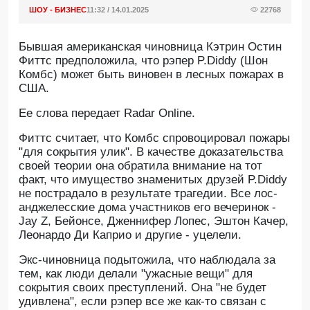
ШОУ - БИЗНЕС
11:32 / 14.01.2025
22768
Бывшая американская чиновница Кэтрин Остин
Фиттс предположила, что рэпер P.Diddy (Шон
Комбс) может быть виновен в лесных пожарах в
США.
Ее слова передает Radar Online.
Фиттс считает, что Комбс спровоцировал пожары
"для сокрытия улик". В качестве доказательства
своей теории она обратила внимание на тот
факт, что имущество знаменитых друзей P.Diddy
не пострадало в результате трагедии. Все лос-
анджелесские дома участников его вечеринок -
Jay Z, Бейонсе, Дженнифер Лопес, Эштон Качер,
Леонардо Ди Каприо и другие - уцелели.
Экс-чиновница подытожила, что наблюдала за
тем, как люди делали "ужасные вещи" для
сокрытия своих преступлений. Она "не будет
удивлена", если рэпер все же как-то связан с