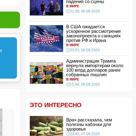
падения со сцены
эстетической операции, проведенной
В МИРЕ
Сеймуром Мамедовым
21:28, 06.08.2026
15:28, 07.08.2026
Алтай Байындыр продолжит карьеру в Ла
Лиге
В США ожидается
ускоренное рассмотрение
15:08, 07.08.2026
законопроекта о санкциях
ВС РФ взяли под контроль Анискино в
против РФ и Ирана
Харьковской области
В МИРЕ
и
15:00, 07.08.2026
20:20, 06.08.2026
Кинолог развеял миф о собачьей обиде на
Администрация Трампа
хозяина
вернула импортерам около
14:48, 07.08.2026
100 млрд долларов ранее
собранных пошлин
По делу Arzum 9999 назначена повторная
В МИРЕ
комплексная экспертиза
15:48, 06.08.2026
14:40, 07.08.2026
ЕС ввел новые санкции против России
14:34, 07.08.2026
ЭТО ИНТЕРЕСНО
Ужасающие подробности убийства мужа и
жены в Тертерском районе
Врач рассказала, чем
14:28, 07.08.2026
полезны кабачки для
На Самира Шарифова возложены новые
здоровья
полномочия
20:48, 07.08.2026