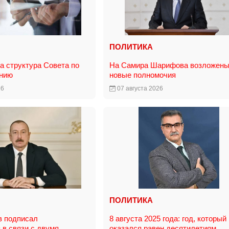
ПОЛИТИКА
 структура Совета по
На Самира Шарифова возложен
анию
новые полномочия
26
07 августа 2026
ПОЛИТИКА
в подписал
8 августа 2025 года: год, который
 в связи с двумя
оказался равен десятилетиям