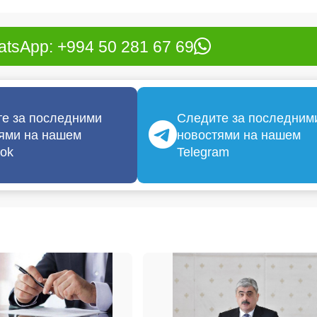
tsApp: +994 50 281 67 69
е за последними
Следите за последним
ями на нашем
новостями на нашем
ok
Telegram