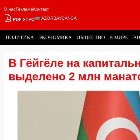
О нас
Реклама
Контакт
AZƏRBAYCANCA
PDF УТРО
ПОЛИТИКА
ЭКОНОМИКА
ОБЩЕСТВО
В МИРЕ
ЭТ
В Гёйгёле на капиталь
выделено 2 млн манат