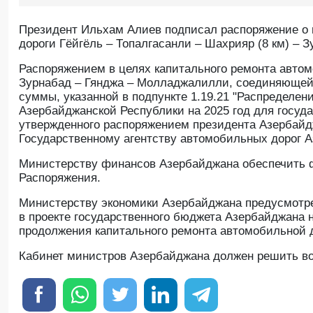
Президент Ильхам Алиев подписал распоряжение о 
дороги Гёйгёль – Топалгасанли – Шахрияр (8 км) – 
Распоряжением в целях капитального ремонта автомо
Зурнабад – Гянджа – Молладжалилли, соединяющей 3
суммы, указанной в подпункте 1.19.21 "Распределе
Азербайджанской Республики на 2025 год для госуд
утвержденного распоряжением президента Азербайдж
Государственному агентству автомобильных дорог А
Министерству финансов Азербайджана обеспечить ф
Распоряжения.
Министерству экономики Азербайджана предусмотре
в проекте государственного бюджета Азербайджана 
продолжения капитального ремонта автомобильной д
Кабинет министров Азербайджана должен решить во