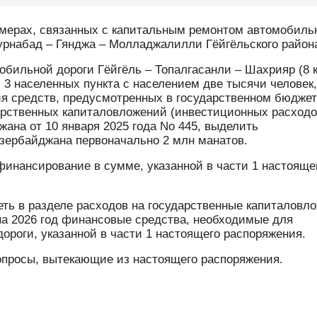
мерах, связанных с капитальным ремонтом автомобиль
Зурнабад – Гянджа – Молладжалилли Гёйгёльского район
бильной дороги Гёйгёль – Топалгасанли – Шахрияр (8 к
 населенных пункта с населением две тысячи человек,
ния средств, предусмотренных в государственном бюдже
арственных капиталовложений (инвестиционных расходов
ана от 10 января 2025 года No 445, выделить
зербайджана первоначально 2 млн манатов.
инансирование в сумме, указанной в части 1 настояще
ть в разделе расходов на государственные капиталовл
на 2026 год финансовые средства, необходимые для
ороги, указанной в части 1 настоящего распоряжения.
просы, вытекающие из настоящего распоряжения.