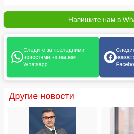
Напишите нам в Wha
Следите за последними
Следит
новостями на нашем
новост
Whatsapp
Facebo
Другие новости