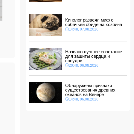
14:14, 07.08.2026
Сына Абеля Магеррамова отозвали от
должности посла
Кинолог развеял миф о
14:10, 07.08.2026
собачьей обиде на хозяина
Моуринью в шоке после отказа Родри от
14:48, 07.08.2026
перехода в "Реал"
ы
14:04, 07.08.2026
Ильхам Алиев подписал распоряжения в
Названо лучшее сочетание
связи с двумя дипломатами
для защиты сердца и
14:00, 07.08.2026
сосудов
Прогноз погоды в Азербайджане на 8 августа
20:48, 06.08.2026
12:48, 07.08.2026
В Азербайджане ищут сотрудников с
Обнаружены признаки
зарплатой до 10 000 манатов
существования древних
12:40, 07.08.2026
океанов на Венере
14:48, 06.08.2026