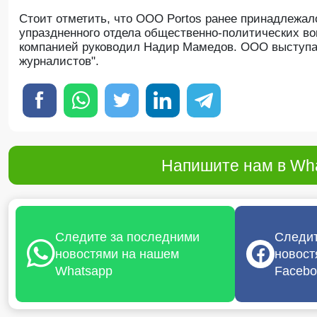
Стоит отметить, что ООО Portos ранее принадлежал
упраздненного отдела общественно-политических в
компанией руководил Надир Мамедов. ООО выступал
журналистов".
Напишите нам в Wha
Следите за последними
Следит
новостями на нашем
новост
Whatsapp
Facebo