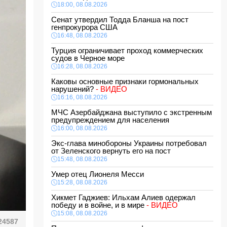
18:00, 08.08.2026
Сенат утвердил Тодда Бланша на пост
генпрокурора США
16:48, 08.08.2026
Турция ограничивает проход коммерческих
судов в Черное море
16:28, 08.08.2026
Каковы основные признаки гормональных
нарушений?
- ВИДЕО
16:16, 08.08.2026
МЧС Азербайджана выступило с экстренным
предупреждением для населения
16:00, 08.08.2026
Экс-глава минобороны Украины потребовал
от Зеленского вернуть его на пост
15:48, 08.08.2026
Умер отец Лионеля Месси
15:28, 08.08.2026
Хикмет Гаджиев: Ильхам Алиев одержал
победу и в войне, и в мире
- ВИДЕО
15:08, 08.08.2026
24587