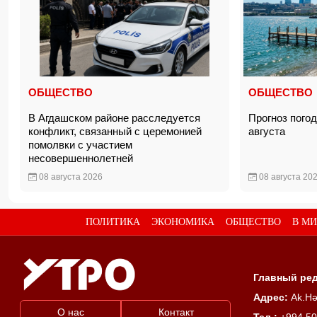
ОБЩЕСТВО
ОБЩЕСТВО
В Агдашском районе расследуется
Прогноз пого
конфликт, связанный с церемонией
августа
помолвки с участием
несовершеннолетней
08 августа 2026
08 августа 20
ПОЛИТИКА
ЭКОНОМИКА
ОБЩЕСТВО
В МИ
Главный ред
Адрес:
Ak.Hə
О нас
Контакт