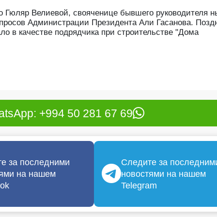
о Гюляр Велиевой, свояченице бывшего руководителя н
опросов Администрации Президента Али Гасанова. Позд
о в качестве подрядчика при строительстве "Дома
tsApp: +994 50 281 67 69
е за последними
Следите за последним
ями на нашем
новостями на нашем
ok
Telegram