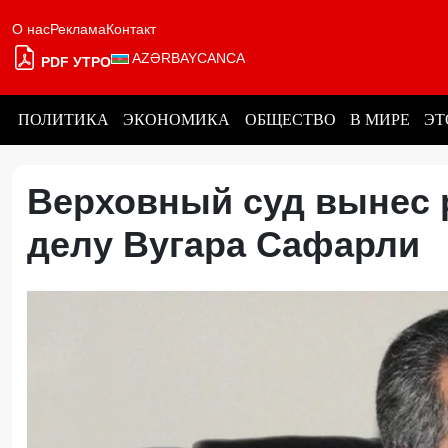
О нас
Реклама
Контакт
AZƏRBAYCANCA
PDF УТРО
ПОЛИТИКА
ЭКОНОМИКА
ОБЩЕСТВО
В МИРЕ
ЭТ
Верховный суд вынес 
делу Вугара Сафарли