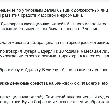
 решение по уголовным делам бывших должностных лиц
и развития средств массовой информации.
 Джафарова кассационная жалоба бывшего исполнитель
фискации его имущества была отклонена. Решение
ыла отменена и возвращена на повторное рассмотрение.
 приговорил Вугара Сафарли к 10 годам и 6 месяцам л
 учреждении строгого режима. Директор ООО Portos На
брагимову и Адаляту Велиеву - были назначены услов
акже денежные средства на банковских счетах его и его
апелляционную жалобу. Бакинский апелляционный суд о
оследствии Вугар Сафарли и члены его семьи обратили