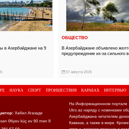
ОБЩЕСТВО
ды в Азербайджане на 9
В Азербайджане объявлено желт
предупреждение из-за сильного 
26
07 августа 2026
РЕ
НАУКА
СПОРТ
ПРОИШЕСТВИЯ
КАРАБАХ
ИНТЕРВЬЮ
На Информационном портале
Utro.az наряду с новинками об
актор:
Хабил Агазаде
Азербайджана читателям донос
sən Əliyev küç ev 90 mən 8
Кавказа, а также в мире. Кром