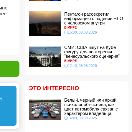
Харьковской области
ыне
14:04, 08.08.2026
нее
Пентагон рассекретил
Прогноз погоды в Азербайджане на 9 августа
информацию о падении НЛО
с человеком внутри
14:00, 08.08.2026
В МИРЕ
15:00, 08.08.2026
Никол Пашинян позвонил Ильхаму Алиеву
12:48, 08.08.2026
СМИ: США ищут на Кубе
СМИ: США ищут на Кубе фигуру для
фигуру для повторения
повторения "венесуэльского сценария"
"венесуэльского сценария"
12:40, 08.08.2026
В МИРЕ
12:40, 08.08.2026
В Сахалинской области произошло
землетрясение магнитудой 5.3
12:34, 08.08.2026
Новая Зеландия ввела 35-й пакет санкций
ЭТО ИНТЕРЕСНО
против России
12:28, 08.08.2026
и
Белый, черный или яркий:
Защитник "Барселоны" Рональд Араухо
психолог объяснила, как
переходит в "Ливерпуль"
цвет автомобиля связан с
12:12, 08.08.2026
характером владельца
14:48, 08.08.2026
В мире зафиксирован рекордный рост цен на
продукты
12:00, 08.08.2026