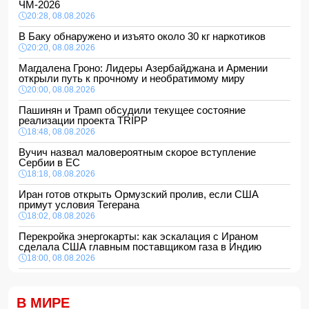
ЧМ-2026
20:28, 08.08.2026
В Баку обнаружено и изъято около 30 кг наркотиков
20:20, 08.08.2026
Магдалена Гроно: Лидеры Азербайджана и Армении
открыли путь к прочному и необратимому миру
20:00, 08.08.2026
Пашинян и Трамп обсудили текущее состояние
реализации проекта TRIPP
18:48, 08.08.2026
Вучич назвал маловероятным скорое вступление
Сербии в ЕС
18:18, 08.08.2026
Иран готов открыть Ормузский пролив, если США
примут условия Тегерана
18:02, 08.08.2026
Перекройка энергокарты: как эскалация с Ираном
сделала США главным поставщиком газа в Индию
18:00, 08.08.2026
Сенат утвердил Тодда Бланша на пост генпрокурора
США
В МИРЕ
16:48, 08.08.2026