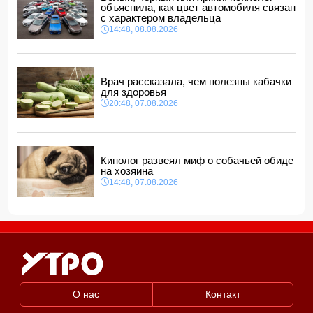
12:48, 08.08.2026
объяснила, как цвет автомобиля связан
с характером владельца
СМИ: США ищут на Кубе фигуру для повторения
14:48, 08.08.2026
"венесуэльского сценария"
12:40, 08.08.2026
Врач рассказала, чем полезны кабачки
для здоровья
20:48, 07.08.2026
Кинолог развеял миф о собачьей обиде
на хозяина
14:48, 07.08.2026
О нас
Контакт