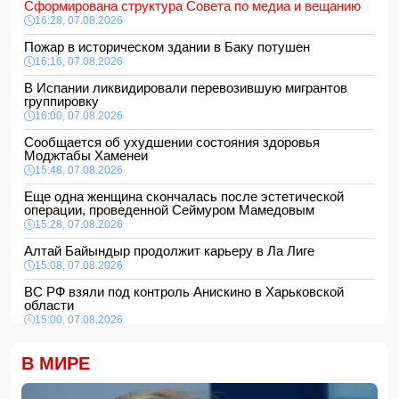
Сформирована структура Совета по медиа и вещанию
16:28, 07.08.2026
Пожар в историческом здании в Баку потушен
16:16, 07.08.2026
В Испании ликвидировали перевозившую мигрантов
группировку
16:00, 07.08.2026
Сообщается об ухудшении состояния здоровья
Моджтабы Хаменеи
15:48, 07.08.2026
Еще одна женщина скончалась после эстетической
операции, проведенной Сеймуром Мамедовым
15:28, 07.08.2026
Алтай Байындыр продолжит карьеру в Ла Лиге
15:08, 07.08.2026
ВС РФ взяли под контроль Анискино в Харьковской
области
15:00, 07.08.2026
Кинолог развеял миф о собачьей обиде на хозяина
В МИРЕ
14:48, 07.08.2026
По делу Arzum 9999 назначена повторная комплексная