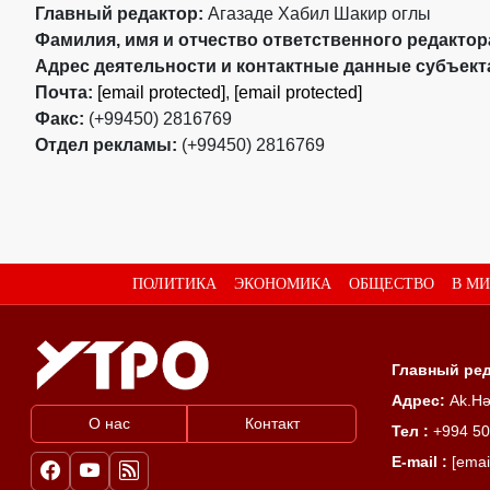
Главный редактор:
Агазаде Хабил Шакир оглы
Фамилия, имя и отчество ответственного редактор
Адрес деятельности и контактные данные субъект
Почта:
[email protected]
,
[email protected]
Факс:
(+99450) 2816769
Отдел рекламы:
(+99450) 2816769
ПОЛИТИКА
ЭКОНОМИКА
ОБЩЕСТВО
В МИ
Главный ред
Адрес:
Ak.Hə
О нас
Контакт
Тел :
+994 50
E-mail :
[emai