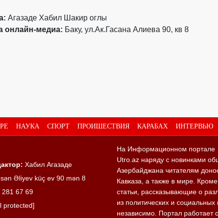
а:
Агазаде Хабил Шакир оглы
а онлайн-медиа:
Баку, ул.Ак.Гасана Алиева 90, кв 8
РЕ
НАУКА
СПОРТ
ПРОИШЕСТВИЯ
КАРАБАХ
ИНТЕРВЬЮ
На Информационном портале
Utro.az наряду с новинками об
актор:
Хабил Агазаде
Азербайджана читателям донос
sən Əliyev küç ev 90 mən 8
Кавказа, а также в мире. Кром
 281 67 69
статьи, рассказывающие о раз
из политических и социальных 
l protected]
независимо. Портал работает 