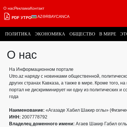
О нас
Реклама
Контакт
AZƏRBAYCANCA
PDF УТРО
ПОЛИТИКА
ЭКОНОМИКА
ОБЩЕСТВО
В МИРЕ
ЭТ
О нас
На Информационном портале
Utro.az наряду с новинками общественной, политическ
других странах Кавказа, а также в мире. Кроме того, 
портал не дискриминирует ни одну из политических и 
года
Наименование:
«Агазаде Хабил Шакир оглы» (Физиче
ИНН:
2007778792
Владелец доменного имени:
Агаев Шакир Габил огл