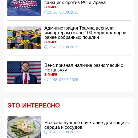
санкциях против РФ и Ирана
Конфликт из-за бабушки: в Шамахинском районе пастух
В МИРЕ
избил жену
20:20, 06.08.2026
15:00, 06.08.2026
Обнаружены признаки существования древних океанов
на Венере
Администрация Трампа вернула
импортерам около 100 млрд долларов
14:48, 06.08.2026
ранее собранных пошлин
В Баку 40-летний мужчина погиб, упав с балкона
В МИРЕ
14:40, 06.08.2026
15:48, 06.08.2026
Джейхун Байрамов: В случае необходимости мы будем
рады поставлять газ и дружественной Украине
Вэнс признал наличие разногласий с
14:34, 06.08.2026
Нетаньяху
За семь месяцев гражданам возвращено более 191 млн
В МИРЕ
манатов
11:48, 06.08.2026
14:28, 06.08.2026
Конфискованную квартиру Салима Муслимова продали
с 50% скидкой
14:14, 06.08.2026
ЭТО ИНТЕРЕСНО
Ильхам Алиев наградил Бахтияра Асланбейли орденом
"Шохрат"
Названо лучшее сочетание для защиты
14:10, 06.08.2026
сердца и сосудов
Стали известны детали контракта Наримана Ахундзаде
20:48, 06.08.2026
с "Эрзурумспором"