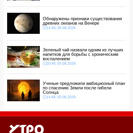
14:04, 06.08.2026
Ильхам Алиев отозвал двух постоянных
представителей, одного назначил на новую должность
Обнаружены признаки существования
14:00, 06.08.2026
древних океанов на Венере
14:48, 06.08.2026
Прогноз погоды в Азербайджане на 7 августа
12:48, 06.08.2026
Глава МИД Украины выразил соболезнования в связи с
гибелью граждан Азербайджана в Азовском и Чёрном
Зеленый чай назвали одним из лучших
морях
напитков для борьбы с хроническим
12:40, 06.08.2026
воспалением
20:48, 05.08.2026
Ученые предложили амбициозный план
по спасению Земли после гибели
Солнца
14:48, 05.08.2026