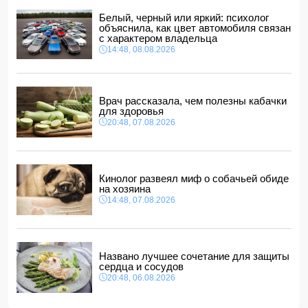
12:00, 08.08.2026
Белый, черный или яркий: психолог
В Гобустанском районе Hyundai врезался в фонарный
объяснила, как цвет автомобиля связан
столб: есть погибший
с характером владельца
11:48, 08.08.2026
14:48, 08.08.2026
США ввели санкции против двух криптобирж за
сотрудничество с КСИР
11:40, 08.08.2026
Врач рассказала, чем полезны кабачки
Фон дер Ляйен захотела пресечь доходы России «со
для здоровья
всех сторон»
20:48, 07.08.2026
11:34, 08.08.2026
Дочь Успенской решила взять фамилию матери
11:32, 08.08.2026
Кинолог развеял миф о собачьей обиде
на хозяина
14:48, 07.08.2026
Названо лучшее сочетание для защиты
сердца и сосудов
20:48, 06.08.2026