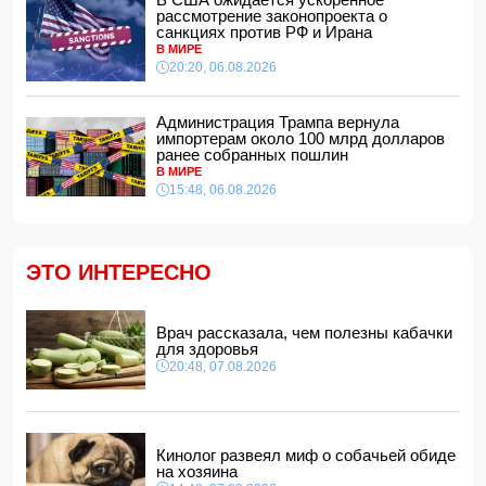
14:34, 07.08.2026
рассмотрение законопроекта о
санкциях против РФ и Ирана
Ужасающие подробности убийства мужа и жены в
В МИРЕ
Тертерском районе
20:20, 06.08.2026
14:28, 07.08.2026
На Самира Шарифова возложены новые полномочия
Администрация Трампа вернула
14:14, 07.08.2026
импортерам около 100 млрд долларов
ранее собранных пошлин
Сына Абеля Магеррамова отозвали от должности посла
В МИРЕ
15:48, 06.08.2026
14:10, 07.08.2026
Моуринью в шоке после отказа Родри от перехода в
"Реал"
14:04, 07.08.2026
ЭТО ИНТЕРЕСНО
Ильхам Алиев подписал распоряжения в связи с двумя
дипломатами
14:00, 07.08.2026
Врач рассказала, чем полезны кабачки
для здоровья
Прогноз погоды в Азербайджане на 8 августа
20:48, 07.08.2026
12:48, 07.08.2026
В Азербайджане ищут сотрудников с зарплатой до 10
000 манатов
12:40, 07.08.2026
Кинолог развеял миф о собачьей обиде
на хозяина