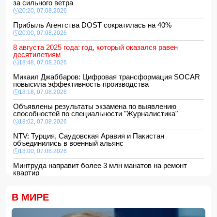
за сильного ветра
20:20, 07.08.2026
Прибыль Агентства DOST сократилась на 40%
20:00, 07.08.2026
8 августа 2025 года: год, который оказался равен
десятилетиям
18:48, 07.08.2026
Микаил Джаббаров: Цифровая трансформация SOCAR
повысила эффективность производства
18:18, 07.08.2026
Объявлены результаты экзамена по выявлению
способностей по специальности "Журналистика"
18:02, 07.08.2026
NTV: Турция, Саудовская Аравия и Пакистан
объединились в военный альянс
18:00, 07.08.2026
Минтруда направит более 3 млн манатов на ремонт
квартир
16:48, 07.08.2026
Сформирована структура Совета по медиа и вещанию
В МИРЕ
16:28, 07.08.2026