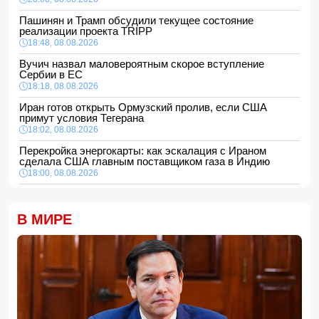
Пашинян и Трамп обсудили текущее состояние
реализации проекта TRIPP
18:48, 08.08.2026
Вучич назвал маловероятным скорое вступление
Сербии в ЕС
18:18, 08.08.2026
Иран готов открыть Ормузский пролив, если США
примут условия Тегерана
18:02, 08.08.2026
Перекройка энергокарты: как эскалация с Ираном
сделала США главным поставщиком газа в Индию
18:00, 08.08.2026
Сенат утвердил Тодда Бланша на пост генпрокурора
США
В МИРЕ
16:48, 08.08.2026
Турция ограничивает проход коммерческих судов в
Черное море
16:28, 08.08.2026
Каковы основные признаки гормональных нарушений?
-
ВИДЕО
16:16, 08.08.2026