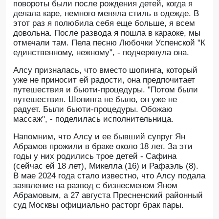
повороты были после рождения детей, когда я
делала каре, немного меняла стиль в одежде. В
этот раз я полюбила себя еще больше, я всем
довольна. После развода я пошла в караоке, мы
отмечали там. Пела песню Любочки Успенской "К
единственному, нежному", - подчеркнула она.
Алсу призналась, что вместо шопинга, который
уже не приносит ей радости, она предпочитает
путешествия и бьюти-процедуры. "Потом были
путешествия. Шопинга не было, он уже не
радует. Были бьюти-процедуры. Обожаю
массаж", - поделилась исполнительница.
Напомним, что Алсу и ее бывший супруг Ян
Абрамов прожили в браке около 18 лет. За эти
годы у них родились трое детей - Сафина
(сейчас ей 18 лет), Микелла (16) и Рафаэль (8).
В мае 2024 года стало известно, что Алсу подала
заявление на развод с бизнесменом Яном
Абрамовым, а 27 августа Пресненский районный
суд Москвы официально расторг брак пары.