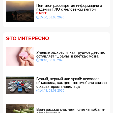
В Агдашском районе расследуется конфликт, связанный
Пентагон рассекретил информацию о
с церемонией помолвки с участием
падении НЛО с человеком внутри
несовершеннолетней
В МИРЕ
14:28, 08.08.2026
15:00, 08.08.2026
Найдено тело утонувшего в море 16-летнего юноши
14:14, 08.08.2026
ФИФА выступила с заявлением на фоне скандальных
ЭТО ИНТЕРЕСНО
обвинений в адрес Инфантино
14:10, 08.08.2026
ВС РФ взяли под контроль Ивановку в Харьковской
Ученые раскрыли, как трудное детство
области
оставляет "шрамы" в клетках мозга
14:04, 08.08.2026
20:48, 08.08.2026
Прогноз погоды в Азербайджане на 9 августа
14:00, 08.08.2026
Никол Пашинян позвонил Ильхаму Алиеву
Белый, черный или яркий: психолог
12:48, 08.08.2026
объяснила, как цвет автомобиля связан
с характером владельца
СМИ: США ищут на Кубе фигуру для повторения
14:48, 08.08.2026
"венесуэльского сценария"
12:40, 08.08.2026
Врач рассказала, чем полезны кабачки