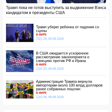
15:08, 07.08.2026
Трамп пока не готов выступить за выдвижение Вэнса
ВС РФ взяли под контроль Анискино в Харьковской
кандидатом в президенты США
области
15:00, 07.08.2026
Кинолог развеял миф о собачьей обиде на хозяина
Трамп уберег ребенка от падения со
14:48, 07.08.2026
сцены
В МИРЕ
По делу Arzum 9999 назначена повторная комплексная
21:28, 06.08.2026
экспертиза
14:40, 07.08.2026
ЕС ввел новые санкции против России
В США ожидается ускоренное
14:34, 07.08.2026
рассмотрение законопроекта о
санкциях против РФ и Ирана
Ужасающие подробности убийства мужа и жены в
В МИРЕ
Тертерском районе
20:20, 06.08.2026
14:28, 07.08.2026
На Самира Шарифова возложены новые полномочия
Администрация Трампа вернула
14:14, 07.08.2026
импортерам около 100 млрд долларов
ранее собранных пошлин
Сына Абеля Магеррамова отозвали от должности посла
В МИРЕ
15:48, 06.08.2026
14:10, 07.08.2026
Моуринью в шоке после отказа Родри от перехода в
"Реал"