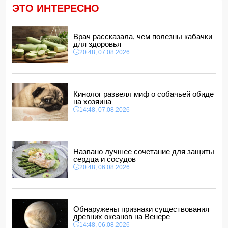
14:04, 07.08.2026
ЭТО ИНТЕРЕСНО
Ильхам Алиев подписал распоряжения в связи с двумя
дипломатами
14:00, 07.08.2026
Врач рассказала, чем полезны кабачки
для здоровья
Прогноз погоды в Азербайджане на 8 августа
20:48, 07.08.2026
12:48, 07.08.2026
В Азербайджане ищут сотрудников с зарплатой до 10
000 манатов
12:40, 07.08.2026
Кинолог развеял миф о собачьей обиде
на хозяина
14:48, 07.08.2026
Названо лучшее сочетание для защиты
сердца и сосудов
20:48, 06.08.2026
Обнаружены признаки существования
древних океанов на Венере
14:48, 06.08.2026