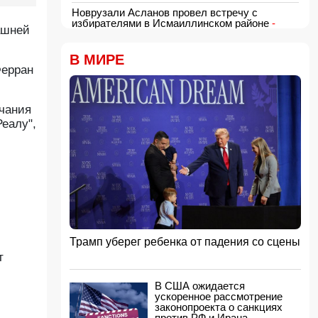
Новрузали Асланов провел встречу с
избирателями в Исмаиллинском районе
-
ашней
ФОТО
18:00, 06.08.2026
В МИРЕ
«Новые технологии формируют новые
Ферран
профессии на рынке труда» — эксперт
16:48, 06.08.2026
нчания
Джейхун Байрамов и Андрей Сибига проводят
встречу в Киеве
еалу",
16:28, 06.08.2026
Гави покрасил волосы в розовый цвет в честь
победы Испании на ЧМ-2026
16:16, 06.08.2026
США сняли санкции с авиакомпании,
обвинявшейся в перевозке оружия для КСИР
16:00, 06.08.2026
Трамп уберег ребенка от падения со сцены
Администрация Трампа вернула импортерам
т
около 100 млрд долларов ранее собранных
пошлин
15:48, 06.08.2026
В США ожидается
ускоренное рассмотрение
В Японии заявили о запуске КНДР
законопроекта о санкциях
баллистической ракеты
против РФ и Ирана