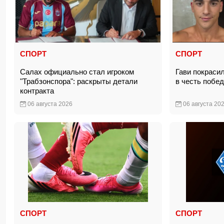
СПОРТ
СПОРТ
Салах официально стал игроком
Гави покраси
"Трабзонспора": раскрыты детали
в честь побе
контракта
06 августа 2026
06 августа 20
СПОРТ
СПОРТ