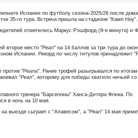
мпионате Испании по футболу сезона-2025/26 после дом
тче 35-го тура. Встреча прошла на стадионе "Камп Ноу".
бедителей отметились Маркус Рэшфорд (9-я минута) и 
й второе место "Реал" на 14 баллов за три тура до око
ионом Испании. Рекорд по числу титулов принадлежит "Р
 против "Реала". Ранее трофей разыгрывался по итогам
авоевал "Реал", которому для победы хватило ничьей со
главного тренера "Барселоны" Ханса-Дитера Флика. По
я в ночь на 10 мая.
на выезде сыграет с "Алавесом", а "Реал" 14 мая приме