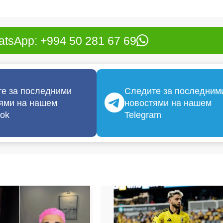
tsApp: +994 50 281 67 69
е за последними
Следите за последним
ями на нашем
новостями на нашем
ok
Telegram