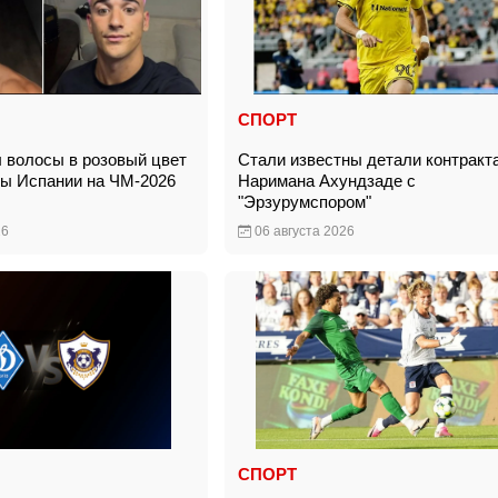
СПОРТ
л волосы в розовый цвет
Стали известны детали контракт
ды Испании на ЧМ-2026
Наримана Ахундзаде с
"Эрзурумспором"
26
06 августа 2026
СПОРТ