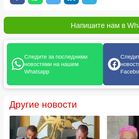
Напишите нам в Wha
Следите за последними
Следит
новостями на нашем
новост
Whatsapp
Facebo
Другие новости