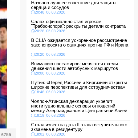
Названо лучшее сочетание для защиты
сердца и сосудов
20:48, 06.08.2026
Салах официально стал игроком
"Трабзонспора": раскрыты детали контракта
20:28, 06.08.2026
В США ожидается ускоренное рассмотрение
законопроекта о санкциях против РФ и Ирана
20:20, 06.08.2026
Вниманию пассажиров: меняются схемы
движения шести автобусных маршрутов
20:00, 06.08.2026
Путин: «Перед Россией и Киргизией открыты
широкие перспективы для сотрудничества»
18:48, 06.08.2026
Чолпон-Атинская декларация укрепит
институциональные основы отношений
между Азербайджаном и Центральной Азией
18:18, 06.08.2026
Стала известна дата II этапа вступительного
экзамена в резидентуру
6755
18:02, 06.08.2026