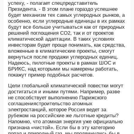
успеху, - полагает спецпредставитель
Президента. - В этом плане гораздо успешнее
будет механизм тех самых углеродных рынков, а
особенно, если углеродные единицы в их рамках
будут все больше учитываться как от природных
решений поглощения CO2, так и от проектов
климатической адаптации. В таких условиях
инвесторам будет проще понимать, как средства,
вложенные в климатические проекты, смогут
вернуться после продажи углеродных единиц.
Надеюсь, пилотные проекты в рамках ШОС и
БРИКС, над которыми мы намерены работать,
покажут пример подобных расчетов.
Цели глобальной климатической повестки могут
достигаться и иными путями. Например, разве
не способствует выполнению Парижского
соглашениястроительство атомных
электростанций, которое Россия ведет за
рубежом на российские же льготные кредиты?
Напомню, что атомная энергия уже официально
признана «чистой». Если бы в эту категорию
попал и природный газ, мы продвинулись бы в