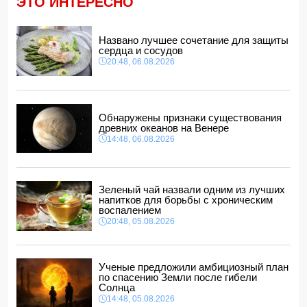
ЭТО ИНТЕРЕСНО
Ильхам Алиев наградил Бахтияра Асланбейли орденом
"Шохрат"
Названо лучшее сочетание для защиты
14:10, 06.08.2026
сердца и сосудов
Стали известны детали контракта Наримана Ахундзаде
20:48, 06.08.2026
с "Эрзурумспором"
14:04, 06.08.2026
Ильхам Алиев отозвал двух постоянных
представителей, одного назначил на новую должность
Обнаружены признаки существования
14:00, 06.08.2026
древних океанов на Венере
14:48, 06.08.2026
Прогноз погоды в Азербайджане на 7 августа
12:48, 06.08.2026
Глава МИД Украины выразил соболезнования в связи с
гибелью граждан Азербайджана в Азовском и Чёрном
Зеленый чай назвали одним из лучших
морях
напитков для борьбы с хроническим
12:40, 06.08.2026
воспалением
20:48, 05.08.2026
Ученые предложили амбициозный план
по спасению Земли после гибели
Солнца
14:48, 05.08.2026