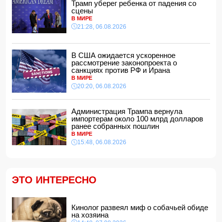
дипломатами
Трамп уберег ребенка от падения со
14:00, 07.08.2026
сцены
В МИРЕ
Прогноз погоды в Азербайджане на 8 августа
21:28, 06.08.2026
12:48, 07.08.2026
В Азербайджане ищут сотрудников с зарплатой до 10
000 манатов
В США ожидается ускоренное
12:40, 07.08.2026
рассмотрение законопроекта о
санкциях против РФ и Ирана
Уровень безработицы во Франции вырос до рекордного
В МИРЕ
с 2020 года показателя
20:20, 06.08.2026
12:34, 07.08.2026
Житель Гёйчая напал с ножом на предпринимательницу
Администрация Трампа вернула
в кафе
импортерам около 100 млрд долларов
12:28, 07.08.2026
ранее собранных пошлин
В МИРЕ
В Нахчыванской АР сотрудники МЧС спасли тонувшего
15:48, 06.08.2026
человека
12:12, 07.08.2026
Макгрегор заявил о начале подготовки к возвращению в
октагон
ЭТО ИНТЕРЕСНО
12:00, 07.08.2026
Опасный вирус приближается к границе Турции
11:48, 07.08.2026
Кинолог развеял миф о собачьей обиде
на хозяина
Женщина попала за решетку из-за необычного имени