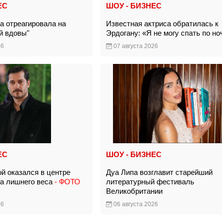
ЕС
ШОУ - БИЗНЕС
а отреагировала на
Известная актриса обратилась к
ой вдовы"
Эрдогану: «Я не могу спать по 
26
07 августа 2026
ЕС
ШОУ - БИЗНЕС
ой оказался в центре
Дуа Липа возглавит старейший
за лишнего веса
- ФОТО
литературный фестиваль
Великобритании
26
06 августа 2026