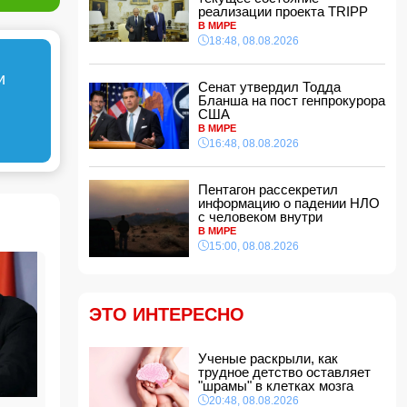
Хикмет Гаджиев: Ильхам Алиев одержал
реализации проекта TRIPP
победу и в войне, и в мире
- ВИДЕО
В МИРЕ
15:08, 08.08.2026
18:48, 08.08.2026
Пентагон рассекретил информацию о
и
падении НЛО с человеком внутри
Сенат утвердил Тодда
15:00, 08.08.2026
Бланша на пост генпрокурора
США
Белый, черный или яркий: психолог
В МИРЕ
объяснила, как цвет автомобиля связан с
16:48, 08.08.2026
характером владельца
14:48, 08.08.2026
Пентагон рассекретил
Зеленский встретился с Вучичем
информацию о падении НЛО
14:40, 08.08.2026
с человеком внутри
В Азербайджане ожидается жара до 41
В МИРЕ
градуса — объявлено предупреждение
15:00, 08.08.2026
14:34, 08.08.2026
В Агдашском районе расследуется конфликт,
связанный с церемонией помолвки с
ЭТО ИНТЕРЕСНО
участием несовершеннолетней
14:28, 08.08.2026
Найдено тело утонувшего в море 16-летнего
Ученые раскрыли, как
юноши
трудное детство оставляет
"шрамы" в клетках мозга
14:14, 08.08.2026
20:48, 08.08.2026