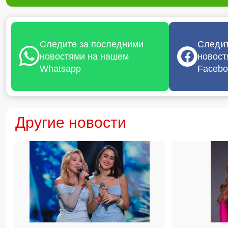
Следите за последними
Следит
новостями на нашем
новост
Whatsapp
Facebo
Другие новости