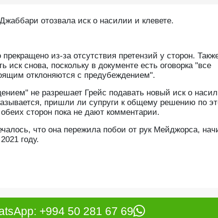
Джаббари отозвала иск о насилии и клевете.
 прекращено из-за отсутствия претензий у сторон. Такж
ь иск снова, поскольку в документе есть оговорка "все
тоящим отклоняются с предубеждением".
дением" не разрешает Грейс подавать новый иск о наси
казывается, пришли ли супруги к общему решению по э
 обеих сторон пока не дают комментарии.
ечалось, что она пережила побои от рук Мейджорса, нач
2021 году.
tsApp: +994 50 281 67 69