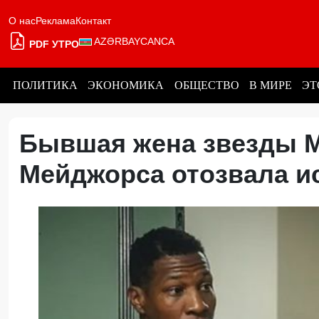
О нас
Реклама
Контакт
AZƏRBAYCANCA
PDF УТРО
ПОЛИТИКА
ЭКОНОМИКА
ОБЩЕСТВО
В МИРЕ
ЭТ
Бывшая жена звезды M
Мейджорса отозвала 