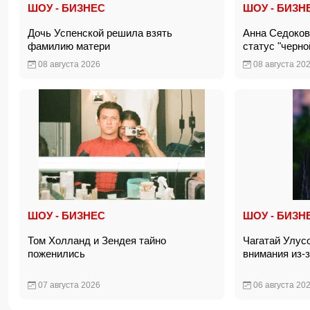
ШОУ - БИЗНЕС
ШОУ - БИЗН
Дочь Успенской решила взять
Анна Седоков
фамилию матери
статус "черн
08 августа 2026
08 августа 20
ШОУ - БИЗНЕС
ШОУ - БИЗН
Том Холланд и Зендея тайно
Чагатай Улус
поженились
внимания из-
07 августа 2026
06 августа 20