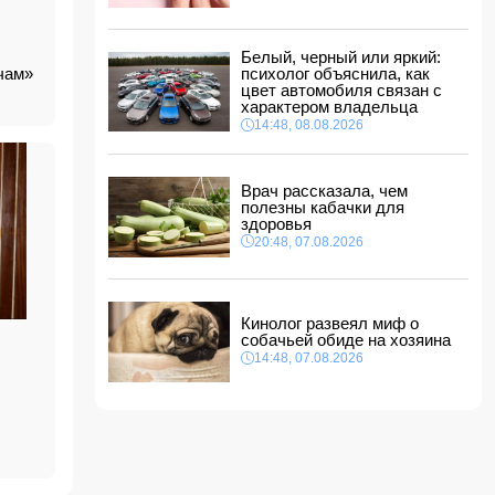
ФИФА выступила с заявлением на фоне
скандальных обвинений в адрес Инфантино
14:10, 08.08.2026
Белый, черный или яркий:
ночам»
ВС РФ взяли под контроль Ивановку в
психолог объяснила, как
Харьковской области
цвет автомобиля связан с
характером владельца
14:04, 08.08.2026
14:48, 08.08.2026
Прогноз погоды в Азербайджане на 9 августа
14:00, 08.08.2026
Врач рассказала, чем
полезны кабачки для
Никол Пашинян позвонил Ильхаму Алиеву
здоровья
12:48, 08.08.2026
20:48, 07.08.2026
СМИ: США ищут на Кубе фигуру для
повторения "венесуэльского сценария"
12:40, 08.08.2026
Кинолог развеял миф о
собачьей обиде на хозяина
14:48, 07.08.2026