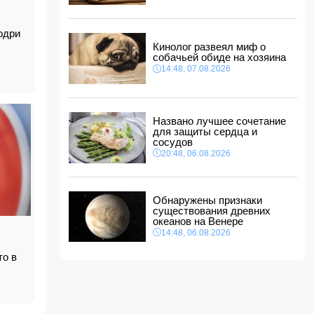
В Азербайджане ищут сотрудников с
зарплатой до 10 000 манатов
12:40, 07.08.2026
одри
Уровень безработицы во Франции вырос до
Кинолог развеял миф о
рекордного с 2020 года показателя
собачьей обиде на хозяина
12:34, 07.08.2026
14:48, 07.08.2026
Житель Гёйчая напал с ножом на
предпринимательницу в кафе
12:28, 07.08.2026
Названо лучшее сочетание
для защиты сердца и
В Нахчыванской АР сотрудники МЧС спасли
сосудов
тонувшего человека
20:48, 06.08.2026
12:12, 07.08.2026
Макгрегор заявил о начале подготовки к
возвращению в октагон
12:00, 07.08.2026
Обнаружены признаки
существования древних
океанов на Венере
14:48, 06.08.2026
то в