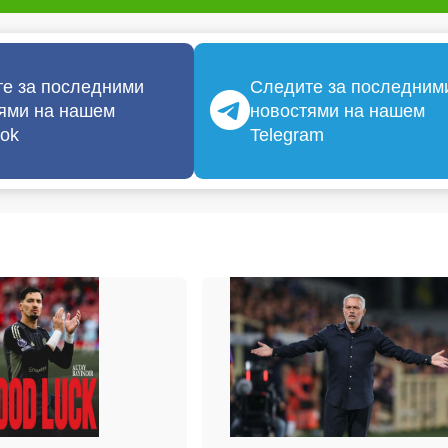
е за последними
Следите за последним
ями на нашем
новостями на нашем
ok
Telegram