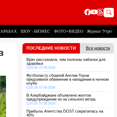
КАРАБАХ
ШОУ - БИЗНЕС
ФОТО+ВИДЕО
Журнал 'Утро'
ПОСЛЕДНИЕ НОВОСТИ
Все новости
в
Врач рассказала, чем полезны кабачки для
здоровья
20:48, 07.08.2026
Футболисту сборной Англии Тоуни
предъявили обвинение в нападении в ночном
клубе
20:28, 07.08.2026
В Азербайджане объявлено желтое
предупреждение из-за сильного ветра
20:20, 07.08.2026
Прибыль Агентства DOST сократилась на
40%