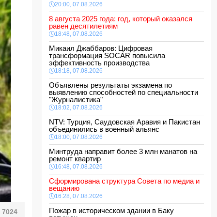
20:00, 07.08.2026
8 августа 2025 года: год, который оказался
равен десятилетиям
18:48, 07.08.2026
Микаил Джаббаров: Цифровая
трансформация SOCAR повысила
эффективность производства
18:18, 07.08.2026
Объявлены результаты экзамена по
выявлению способностей по специальности
"Журналистика"
18:02, 07.08.2026
NTV: Турция, Саудовская Аравия и Пакистан
объединились в военный альянс
18:00, 07.08.2026
Минтруда направит более 3 млн манатов на
ремонт квартир
16:48, 07.08.2026
Сформирована структура Совета по медиа и
вещанию
16:28, 07.08.2026
Пожар в историческом здании в Баку
7024