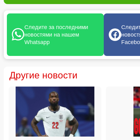
Следите за последними
Следит
новостями на нашем
новост
Whatsapp
Facebo
Другие новости