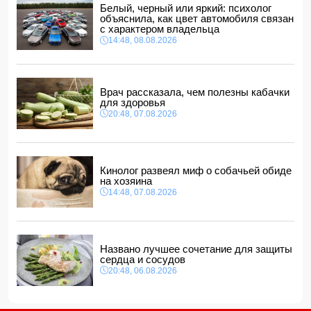
Белый, черный или яркий: психолог
В Гобустанском районе Hyundai врезался в фонарный
объяснила, как цвет автомобиля связан
столб: есть погибший
с характером владельца
11:48, 08.08.2026
14:48, 08.08.2026
США ввели санкции против двух криптобирж за
сотрудничество с КСИР
11:40, 08.08.2026
Врач рассказала, чем полезны кабачки
Фон дер Ляйен захотела пресечь доходы России «со
для здоровья
всех сторон»
20:48, 07.08.2026
11:34, 08.08.2026
Дочь Успенской решила взять фамилию матери
11:32, 08.08.2026
Кинолог развеял миф о собачьей обиде
на хозяина
14:48, 07.08.2026
Названо лучшее сочетание для защиты
сердца и сосудов
20:48, 06.08.2026