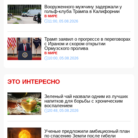
Земли после гибели Солнца
Вооруженного мужчину задержали у
14:48, 05.08.2026
гольф-клуба Трампа в Калифорнии
МИД России обвинил Киев в попытках усилить
В МИРЕ
эскалацию конфликта
11:00, 05.08.2026
14:40, 05.08.2026
В Индии более 10 человек погибли из-за ударов молний
Трамп заявил о прогрессе в переговорах
с Ираном и скором открытии
14:34, 05.08.2026
Ормузского пролива
В МИРЕ
Судья Верховного суда Азербайджана вышел на
пенсию
10:00, 05.08.2026
14:28, 05.08.2026
FT: Трамп отказал Зеленскому в поставках ракет к
комплексам Patriot
ЭТО ИНТЕРЕСНО
14:14, 05.08.2026
ЕС получил пятый транш доходов от замороженных
активов РФ и обещал передать их Киеву
Зеленый чай назвали одним из лучших
напитков для борьбы с хроническим
14:10, 05.08.2026
воспалением
В Баку на рабочем месте скоропостижно скончался
20:48, 05.08.2026
мужчина
14:04, 05.08.2026
Депутат Милли Меджлиса посетил семью шехида
-
Ученые предложили амбициозный план
ФОТО
по спасению Земли после гибели