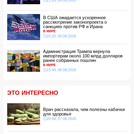
21:28, 06.08.2026
экспертиза
14:40, 07.08.2026
ЕС ввел новые санкции против России
В США ожидается ускоренное
14:34, 07.08.2026
рассмотрение законопроекта о
санкциях против РФ и Ирана
Ужасающие подробности убийства мужа и жены в
В МИРЕ
Тертерском районе
20:20, 06.08.2026
14:28, 07.08.2026
На Самира Шарифова возложены новые полномочия
Администрация Трампа вернула
14:14, 07.08.2026
импортерам около 100 млрд долларов
ранее собранных пошлин
Сына Абеля Магеррамова отозвали от должности посла
В МИРЕ
15:48, 06.08.2026
14:10, 07.08.2026
Моуринью в шоке после отказа Родри от перехода в
"Реал"
14:04, 07.08.2026
ЭТО ИНТЕРЕСНО
Ильхам Алиев подписал распоряжения в связи с двумя
дипломатами
14:00, 07.08.2026
Врач рассказала, чем полезны кабачки
для здоровья
Прогноз погоды в Азербайджане на 8 августа
20:48, 07.08.2026
12:48, 07.08.2026
В Азербайджане ищут сотрудников с зарплатой до 10