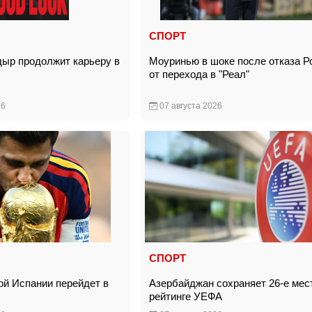
СПОРТ
ыр продолжит карьеру в
Моуринью в шоке после отказа Р
от перехода в "Реал"
26
07 августа 2026
СПОРТ
ой Испании перейдет в
Азербайджан сохраняет 26-е мес
»
рейтинге УЕФА