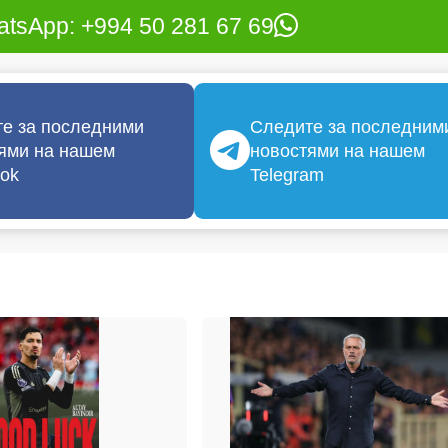
tsApp: +994 50 281 67 69
е за последними
Следите за последним
ями на нашем
новостями на нашем
ok
Telegram