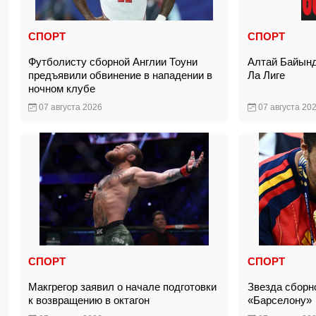
СПОРТ
СПОРТ
Футболисту сборной Англии Тоуни
Алтай Байынд
предъявили обвинение в нападении в
Ла Лиге
ночном клубе
07 августа 2026
07 августа 20
СПОРТ
СПОРТ
Макгрегор заявил о начале подготовки
Звезда сборн
к возвращению в октагон
«Барселону