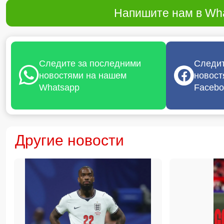
Напишите нам в Wha
Следите за последними
Следит
новостями на нашем
новост
Whatsapp
Facebo
Другие новости