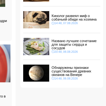
14:14, 07.08.2026
Сына Абеля Магеррамова отозвали от
должности посла
Кинолог развеял миф о
14:10, 07.08.2026
собачьей обиде на хозяина
одри
Моуринью в шоке после отказа Родри от
14:48, 07.08.2026
перехода в "Реал"
14:04, 07.08.2026
Ильхам Алиев подписал распоряжения в
Названо лучшее сочетание
связи с двумя дипломатами
для защиты сердца и
14:00, 07.08.2026
сосудов
Прогноз погоды в Азербайджане на 8 августа
20:48, 06.08.2026
12:48, 07.08.2026
В Азербайджане ищут сотрудников с
Обнаружены признаки
зарплатой до 10 000 манатов
существования древних
12:40, 07.08.2026
океанов на Венере
14:48, 06.08.2026
то в