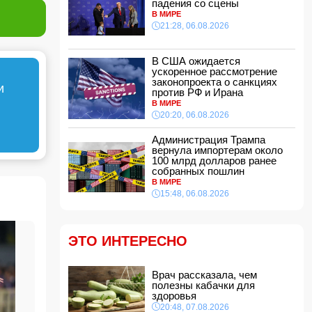
падения со сцены
эстетической операции, проведенной
В МИРЕ
Сеймуром Мамедовым
21:28, 06.08.2026
15:28, 07.08.2026
Алтай Байындыр продолжит карьеру в Ла
Лиге
В США ожидается
ускоренное рассмотрение
15:08, 07.08.2026
законопроекта о санкциях
и
ВС РФ взяли под контроль Анискино в
против РФ и Ирана
Харьковской области
В МИРЕ
15:00, 07.08.2026
20:20, 06.08.2026
Кинолог развеял миф о собачьей обиде на
Администрация Трампа
хозяина
вернула импортерам около
14:48, 07.08.2026
100 млрд долларов ранее
собранных пошлин
По делу Arzum 9999 назначена повторная
В МИРЕ
комплексная экспертиза
15:48, 06.08.2026
14:40, 07.08.2026
ЕС ввел новые санкции против России
14:34, 07.08.2026
ЭТО ИНТЕРЕСНО
Ужасающие подробности убийства мужа и
жены в Тертерском районе
Врач рассказала, чем
14:28, 07.08.2026
полезны кабачки для
На Самира Шарифова возложены новые
здоровья
полномочия
20:48, 07.08.2026