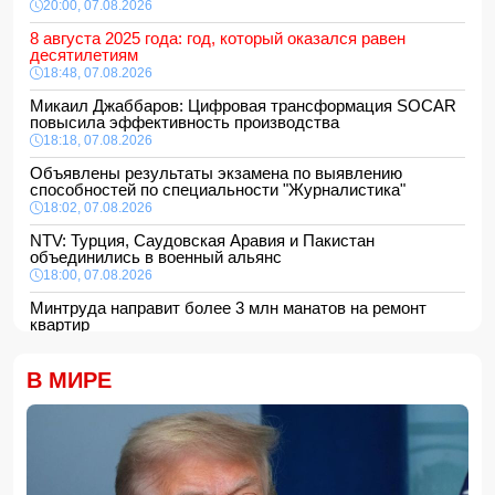
20:00, 07.08.2026
8 августа 2025 года: год, который оказался равен
десятилетиям
18:48, 07.08.2026
Микаил Джаббаров: Цифровая трансформация SOCAR
повысила эффективность производства
18:18, 07.08.2026
Объявлены результаты экзамена по выявлению
способностей по специальности "Журналистика"
18:02, 07.08.2026
NTV: Турция, Саудовская Аравия и Пакистан
объединились в военный альянс
18:00, 07.08.2026
Минтруда направит более 3 млн манатов на ремонт
квартир
16:48, 07.08.2026
Сформирована структура Совета по медиа и вещанию
В МИРЕ
16:28, 07.08.2026
Пожар в историческом здании в Баку потушен
16:16, 07.08.2026
В Испании ликвидировали перевозившую мигрантов
группировку