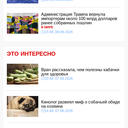
14:28, 07.08.2026
На Самира Шарифова возложены новые полномочия
Администрация Трампа вернула
14:14, 07.08.2026
импортерам около 100 млрд долларов
ранее собранных пошлин
Сына Абеля Магеррамова отозвали от должности посла
В МИРЕ
15:48, 06.08.2026
14:10, 07.08.2026
Моуринью в шоке после отказа Родри от перехода в
"Реал"
14:04, 07.08.2026
ЭТО ИНТЕРЕСНО
Ильхам Алиев подписал распоряжения в связи с двумя
дипломатами
14:00, 07.08.2026
Врач рассказала, чем полезны кабачки
для здоровья
Прогноз погоды в Азербайджане на 8 августа
20:48, 07.08.2026
12:48, 07.08.2026
В Азербайджане ищут сотрудников с зарплатой до 10
000 манатов
12:40, 07.08.2026
Кинолог развеял миф о собачьей обиде
на хозяина
14:48, 07.08.2026