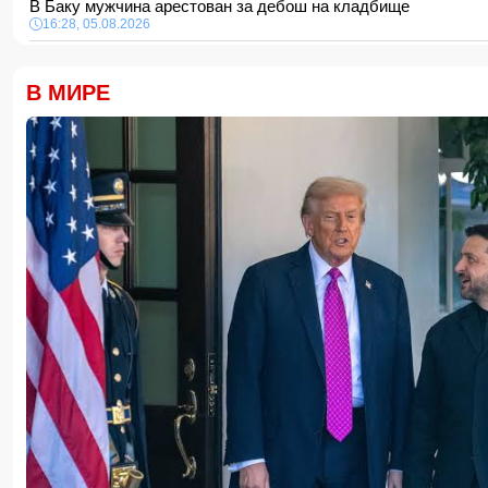
В Баку мужчина арестован за дебош на кладбище
16:28, 05.08.2026
ВНИМАНИЮ
желающих приобрести новое, полностью отр
16:16, 05.08.2026
В МИРЕ
Определён минимальный порог суммы электронных перев
16:00, 05.08.2026
Хикмет Гаджиев: Азербайджан доказал приверженность мир
Арменией на практике
15:48, 05.08.2026
УЕФА ввел новые правила по желтым карточкам в еврокуб
15:28, 05.08.2026
ВС РФ взяли под контроль два населенных пункта
15:08, 05.08.2026
Тахир Будагов посетил Азербайджанское общество Красн
15:00, 05.08.2026
Ученые предложили амбициозный план по спасению Земли
14:48, 05.08.2026
МИД России обвинил Киев в попытках усилить эскалацию
14:40, 05.08.2026
В Индии более 10 человек погибли из-за ударов молний