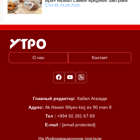
Врач назвал самые вредные завтраки
14:48, 04.08.2026
О нас
Контакт
Главный редактор:
Хабил Агазаде
Адрес:
Ak.Həsən Əliyev küç ev 90 mən 8
Тел :
+994 50 281 67 69
E-mail :
[email protected]
На Информационном портале