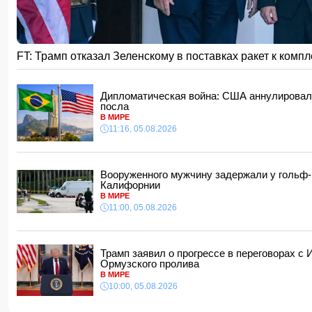
14:34, 05.08.2026
Судья Верховного суда Азербайджана вышел на пенсию
14:28, 05.08.2026
FT: Трамп отказал Зеленскому в поставках ракет к комплекс
FT: Трамп отказал Зеленскому в поставках ракет к компл
14:14, 05.08.2026
ЕС получил пятый транш доходов от замороженных активов
Дипломатическая война: США аннулировали
их Киеву
посла
14:10, 05.08.2026
В МИРЕ
В Баку на рабочем месте скоропостижно скончался мужчи
11:16, 05.08.2026
14:04, 05.08.2026
Депутат Милли Меджлиса посетил семью шехида
- ФОТО
14:00, 05.08.2026
Вооруженного мужчину задержали у гольф-
Калифорнии
Прогноз погоды в Азербайджане на 6 августа
В МИРЕ
12:48, 05.08.2026
11:00, 05.08.2026
Биржевые цены на кофе в мире выросли до максимума за 
12:40, 05.08.2026
Трамп заявил о прогрессе в переговорах с
Ормузского пролива
В МИРЕ
10:00, 05.08.2026