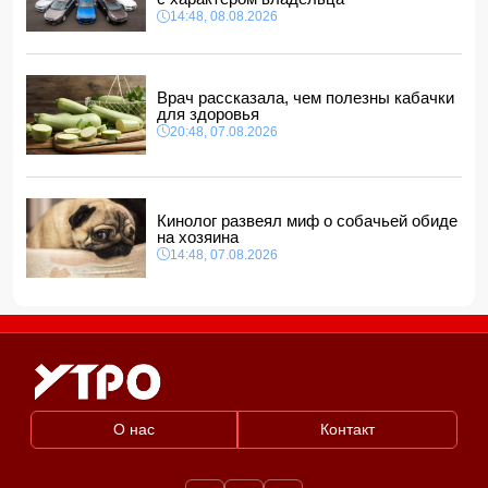
СМИ: США ищут на Кубе фигуру для повторения
14:48, 08.08.2026
"венесуэльского сценария"
12:40, 08.08.2026
Врач рассказала, чем полезны кабачки
для здоровья
20:48, 07.08.2026
Кинолог развеял миф о собачьей обиде
на хозяина
14:48, 07.08.2026
О нас
Контакт