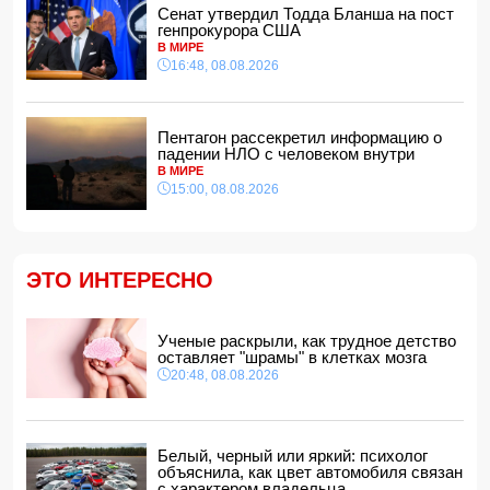
Сенат утвердил Тодда Бланша на пост
Зеленский встретился с Вучичем
генпрокурора США
14:40, 08.08.2026
В МИРЕ
В Азербайджане ожидается жара до 41 градуса —
16:48, 08.08.2026
объявлено предупреждение
14:34, 08.08.2026
В Агдашском районе расследуется конфликт, связанный
Пентагон рассекретил информацию о
с церемонией помолвки с участием
падении НЛО с человеком внутри
несовершеннолетней
В МИРЕ
14:28, 08.08.2026
15:00, 08.08.2026
Найдено тело утонувшего в море 16-летнего юноши
14:14, 08.08.2026
ФИФА выступила с заявлением на фоне скандальных
ЭТО ИНТЕРЕСНО
обвинений в адрес Инфантино
14:10, 08.08.2026
ВС РФ взяли под контроль Ивановку в Харьковской
Ученые раскрыли, как трудное детство
области
оставляет "шрамы" в клетках мозга
14:04, 08.08.2026
20:48, 08.08.2026
Прогноз погоды в Азербайджане на 9 августа
14:00, 08.08.2026
Никол Пашинян позвонил Ильхаму Алиеву
Белый, черный или яркий: психолог
12:48, 08.08.2026
объяснила, как цвет автомобиля связан
с характером владельца