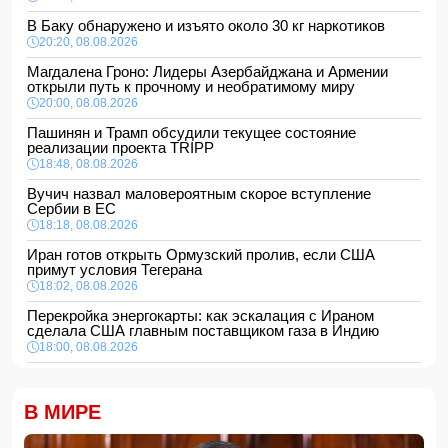
В Баку обнаружено и изъято около 30 кг наркотиков
20:20, 08.08.2026
Магдалена Гроно: Лидеры Азербайджана и Армении
открыли путь к прочному и необратимому миру
20:00, 08.08.2026
Пашинян и Трамп обсудили текущее состояние
реализации проекта TRIPP
18:48, 08.08.2026
Вучич назвал маловероятным скорое вступление
Сербии в ЕС
18:18, 08.08.2026
Иран готов открыть Ормузский пролив, если США
примут условия Тегерана
18:02, 08.08.2026
Перекройка энергокарты: как эскалация с Ираном
сделала США главным поставщиком газа в Индию
18:00, 08.08.2026
Сенат утвердил Тодда Бланша на пост генпрокурора
США
В МИРЕ
16:48, 08.08.2026
Турция ограничивает проход коммерческих судов в