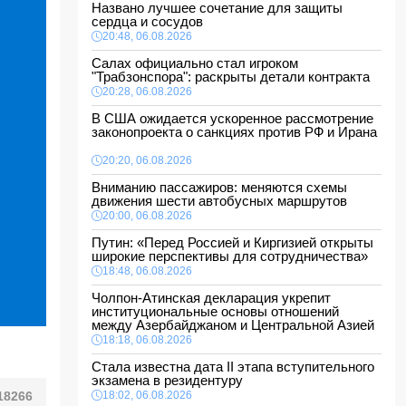
Названо лучшее сочетание для защиты
сердца и сосудов
20:48, 06.08.2026
Салах официально стал игроком
"Трабзонспора": раскрыты детали контракта
20:28, 06.08.2026
В США ожидается ускоренное рассмотрение
законопроекта о санкциях против РФ и Ирана
20:20, 06.08.2026
Вниманию пассажиров: меняются схемы
движения шести автобусных маршрутов
20:00, 06.08.2026
Путин: «Перед Россией и Киргизией открыты
широкие перспективы для сотрудничества»
18:48, 06.08.2026
Чолпон-Атинская декларация укрепит
институциональные основы отношений
между Азербайджаном и Центральной Азией
18:18, 06.08.2026
Стала известна дата II этапа вступительного
экзамена в резидентуру
18266
18:02, 06.08.2026