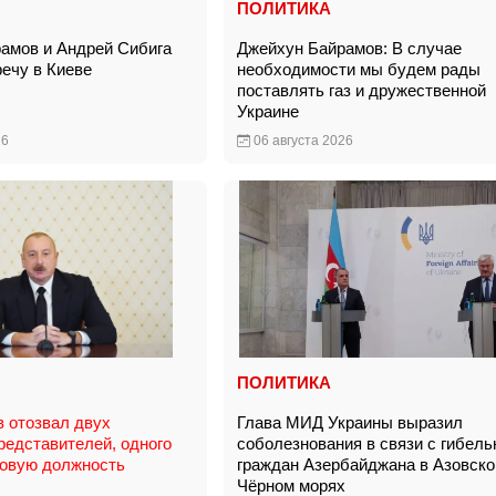
ПОЛИТИКА
амов и Андрей Сибига
Джейхун Байрамов: В случае
речу в Киеве
необходимости мы будем рады
поставлять газ и дружественной
Украине
26
06 августа 2026
ПОЛИТИКА
 отозвал двух
Глава МИД Украины выразил
редставителей, одного
соболезнования в связи с гибел
новую должность
граждан Азербайджана в Азовско
Чёрном морях