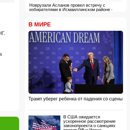
Новрузали Асланов провел встречу с
избирателями в Исмаиллинском районе
-
ФОТО
18:00, 06.08.2026
В МИРЕ
«Новые технологии формируют новые
профессии на рынке труда» — эксперт
НГ.
16:48, 06.08.2026
Джейхун Байрамов и Андрей Сибига проводят
встречу в Киеве
а
16:28, 06.08.2026
Гави покрасил волосы в розовый цвет в честь
победы Испании на ЧМ-2026
16:16, 06.08.2026
США сняли санкции с авиакомпании,
обвинявшейся в перевозке оружия для КСИР
16:00, 06.08.2026
Трамп уберег ребенка от падения со сцены
Администрация Трампа вернула импортерам
около 100 млрд долларов ранее собранных
пошлин
15:48, 06.08.2026
В США ожидается
ускоренное рассмотрение
В Японии заявили о запуске КНДР
законопроекта о санкциях
баллистической ракеты
против РФ и Ирана