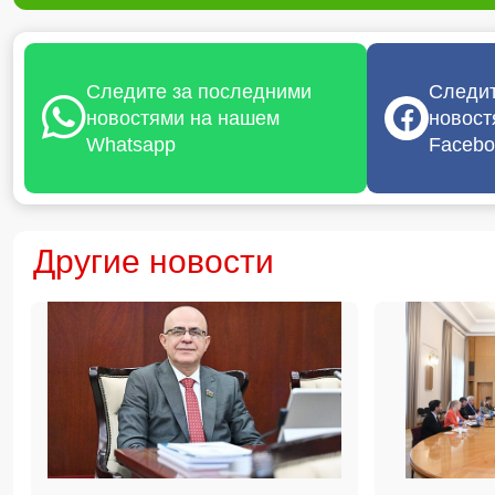
Следите за последними
Следит
новостями на нашем
новост
Whatsapp
Facebo
Другие новости