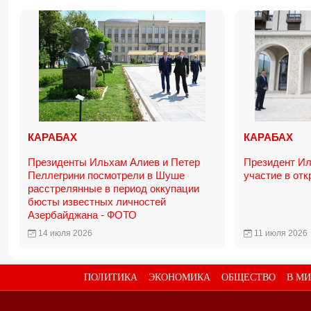
КАРАБАХ
КАРАБАХ
Президенты Ильхам Алиев и Петер
Президент Ил
Пеллегрини посмотрели в Шуше
участие в отк
расстрелянные в период оккупации
бюсты известных личностей
Азербайджана - ФОТО
14 июля 2026
11 июля 2026
ПОЛИТИКА
ЭКОНОМИКА
ОБЩЕСТВО
В МИ