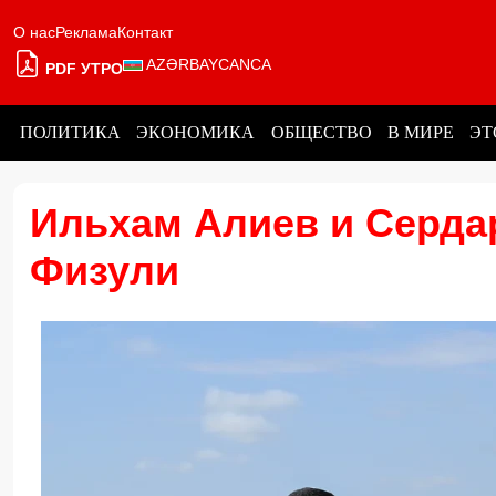
О нас
Реклама
Контакт
AZƏRBAYCANCA
PDF УТРО
ПОЛИТИКА
ЭКОНОМИКА
ОБЩЕСТВО
В МИРЕ
ЭТ
Ильхам Алиев и Серда
Физули