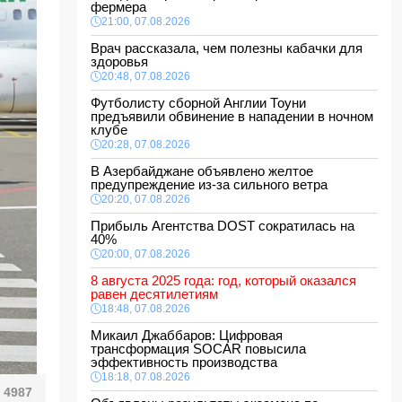
фермера
21:00, 07.08.2026
Врач рассказала, чем полезны кабачки для
здоровья
20:48, 07.08.2026
Футболисту сборной Англии Тоуни
предъявили обвинение в нападении в ночном
клубе
20:28, 07.08.2026
В Азербайджане объявлено желтое
предупреждение из-за сильного ветра
20:20, 07.08.2026
Прибыль Агентства DOST сократилась на
40%
20:00, 07.08.2026
8 августа 2025 года: год, который оказался
равен десятилетиям
18:48, 07.08.2026
Микаил Джаббаров: Цифровая
трансформация SOCAR повысила
эффективность производства
18:18, 07.08.2026
4987