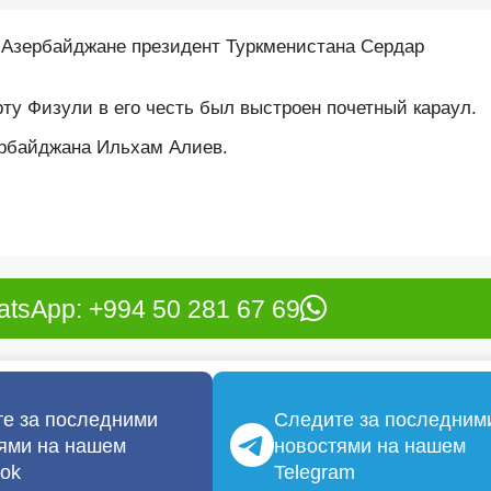
 Азербайджане президент Туркменистана Сердар
у Физули в его честь был выстроен почетный караул.
рбайджана Ильхам Алиев.
tsApp: +994 50 281 67 69
е за последними
Следите за последним
ями на нашем
новостями на нашем
ok
Telegram