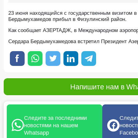
23 июня находящийся с государственным визитом в
Бердымухамедов прибыл в Физулинский район.
Как сообщает АЗЕРТАДЖ, в Международном аэропорт
Сердара Бердымухамедова встретил Президент Азе
Напишите нам в Wha
Следите за последними
Следит
новостями на нашем
новост
Whatsapp
Facebo