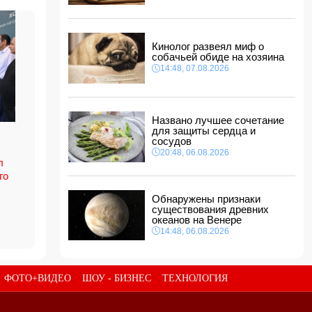
14:14, 07.08.2026
Сына Абеля Магеррамова отозвали от
должности посла
Кинолог развеял миф о
14:10, 07.08.2026
собачьей обиде на хозяина
Моуринью в шоке после отказа Родри от
14:48, 07.08.2026
перехода в "Реал"
14:04, 07.08.2026
Ильхам Алиев подписал распоряжения в
Названо лучшее сочетание
связи с двумя дипломатами
для защиты сердца и
14:00, 07.08.2026
сосудов
Прогноз погоды в Азербайджане на 8 августа
20:48, 06.08.2026
л
12:48, 07.08.2026
го
В Азербайджане ищут сотрудников с
Обнаружены признаки
зарплатой до 10 000 манатов
существования древних
12:40, 07.08.2026
океанов на Венере
14:48, 06.08.2026
ФОТО+ВИДЕО
ШОУ - БИЗНЕС
ТЕХНОЛОГИЯ