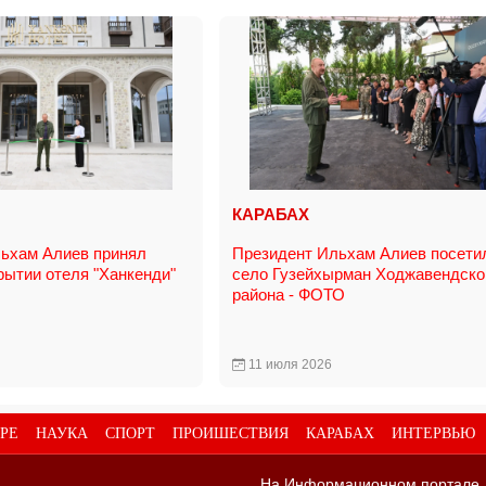
КАРАБАХ
ьхам Алиев принял
Президент Ильхам Алиев посети
рытии отеля "Ханкенди"
село Гузейхырман Ходжавендско
района - ФОТО
11 июля 2026
РЕ
НАУКА
СПОРТ
ПРОИШЕСТВИЯ
КАРАБАХ
ИНТЕРВЬЮ
На Информационном портале