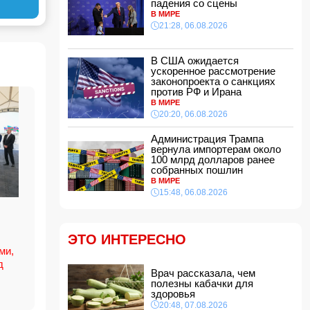
падения со сцены
эстетической операции, проведенной
В МИРЕ
Сеймуром Мамедовым
21:28, 06.08.2026
15:28, 07.08.2026
Алтай Байындыр продолжит карьеру в Ла
Лиге
В США ожидается
ускоренное рассмотрение
15:08, 07.08.2026
законопроекта о санкциях
ВС РФ взяли под контроль Анискино в
против РФ и Ирана
Харьковской области
В МИРЕ
15:00, 07.08.2026
20:20, 06.08.2026
Кинолог развеял миф о собачьей обиде на
Администрация Трампа
хозяина
вернула импортерам около
14:48, 07.08.2026
100 млрд долларов ранее
собранных пошлин
По делу Arzum 9999 назначена повторная
В МИРЕ
комплексная экспертиза
15:48, 06.08.2026
14:40, 07.08.2026
ЕС ввел новые санкции против России
14:34, 07.08.2026
ЭТО ИНТЕРЕСНО
Ужасающие подробности убийства мужа и
ми,
жены в Тертерском районе
д
Врач рассказала, чем
14:28, 07.08.2026
полезны кабачки для
На Самира Шарифова возложены новые
здоровья
полномочия
20:48, 07.08.2026