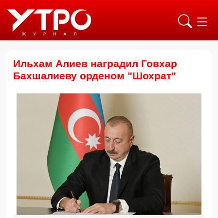
Ильхам Алиев наградил Говхар
Бахшалиеву орденом "Шохрат"