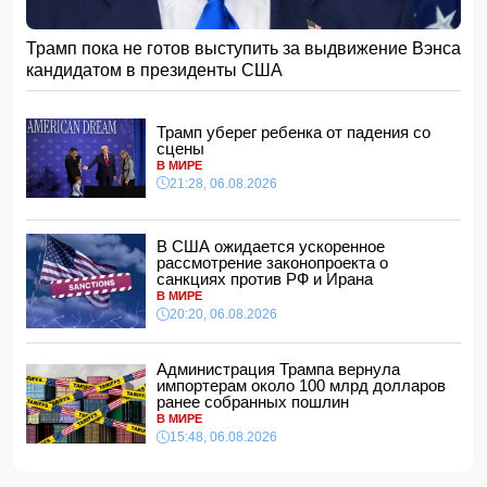
Алтай Байындыр продолжит карьеру в Ла Лиге
15:08, 07.08.2026
Трамп пока не готов выступить за выдвижение Вэнса
ВС РФ взяли под контроль Анискино в Харьковской
кандидатом в президенты США
области
15:00, 07.08.2026
Кинолог развеял миф о собачьей обиде на хозяина
Трамп уберег ребенка от падения со
14:48, 07.08.2026
сцены
В МИРЕ
По делу Arzum 9999 назначена повторная комплексная
21:28, 06.08.2026
экспертиза
14:40, 07.08.2026
ЕС ввел новые санкции против России
В США ожидается ускоренное
14:34, 07.08.2026
рассмотрение законопроекта о
санкциях против РФ и Ирана
Ужасающие подробности убийства мужа и жены в
В МИРЕ
Тертерском районе
20:20, 06.08.2026
14:28, 07.08.2026
На Самира Шарифова возложены новые полномочия
Администрация Трампа вернула
14:14, 07.08.2026
импортерам около 100 млрд долларов
ранее собранных пошлин
Сына Абеля Магеррамова отозвали от должности посла
В МИРЕ
15:48, 06.08.2026
14:10, 07.08.2026
Моуринью в шоке после отказа Родри от перехода в