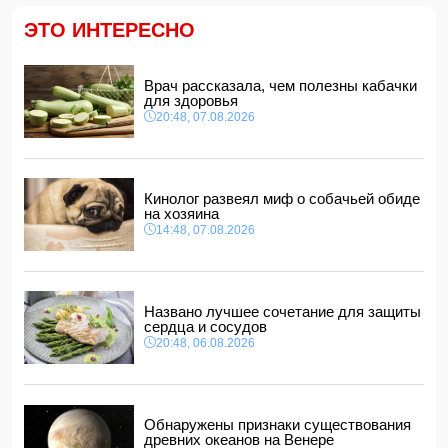
"Реал"
14:04, 07.08.2026
ЭТО ИНТЕРЕСНО
Ильхам Алиев подписал распоряжения в связи с двумя
дипломатами
14:00, 07.08.2026
Врач рассказала, чем полезны кабачки
для здоровья
Прогноз погоды в Азербайджане на 8 августа
20:48, 07.08.2026
12:48, 07.08.2026
В Азербайджане ищут сотрудников с зарплатой до 10
000 манатов
12:40, 07.08.2026
Кинолог развеял миф о собачьей обиде
на хозяина
14:48, 07.08.2026
Названо лучшее сочетание для защиты
сердца и сосудов
20:48, 06.08.2026
Обнаружены признаки существования
древних океанов на Венере