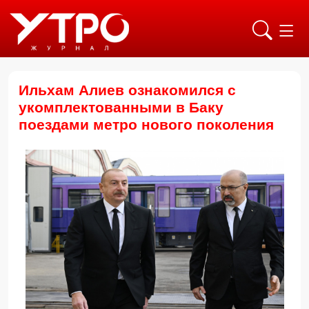
Ильхам Алиев ознакомился с
укомплектованными в Баку
поездами метро нового поколения