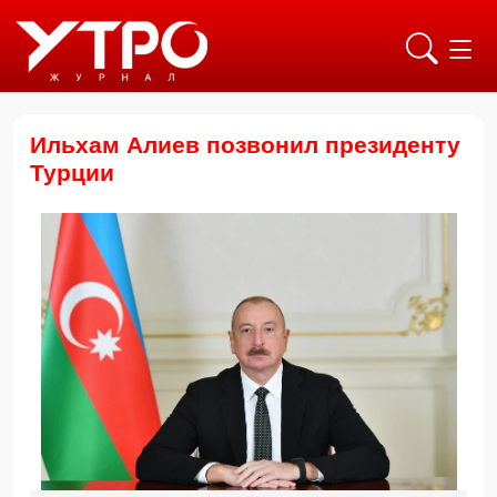
Ильхам Алиев позвонил президенту
Турции