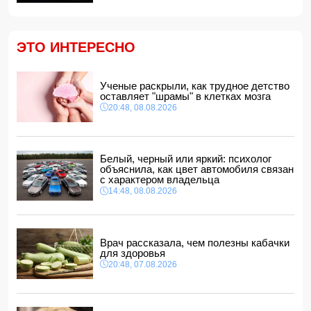
Найдено тело утонувшего в море 16-летнего юноши
14:14, 08.08.2026
ФИФА выступила с заявлением на фоне скандальных
ЭТО ИНТЕРЕСНО
обвинений в адрес Инфантино
14:10, 08.08.2026
ВС РФ взяли под контроль Ивановку в Харьковской
Ученые раскрыли, как трудное детство
области
оставляет "шрамы" в клетках мозга
14:04, 08.08.2026
20:48, 08.08.2026
Прогноз погоды в Азербайджане на 9 августа
14:00, 08.08.2026
Никол Пашинян позвонил Ильхаму Алиеву
Белый, черный или яркий: психолог
12:48, 08.08.2026
объяснила, как цвет автомобиля связан
с характером владельца
СМИ: США ищут на Кубе фигуру для повторения
14:48, 08.08.2026
"венесуэльского сценария"
12:40, 08.08.2026
Врач рассказала, чем полезны кабачки
для здоровья
20:48, 07.08.2026