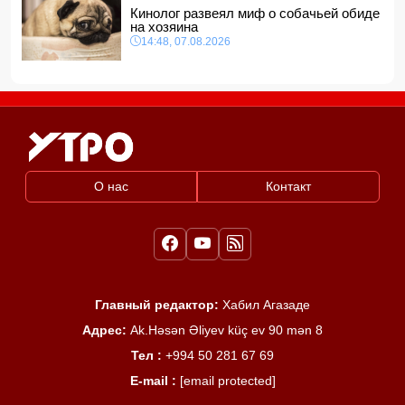
Кинолог развеял миф о собачьей обиде
на хозяина
14:48, 07.08.2026
О нас
Контакт
Главный редактор:
Хабил Агазаде
Адрес:
Ak.Həsən Əliyev küç ev 90 mən 8
Тел :
+994 50 281 67 69
E-mail :
[email protected]