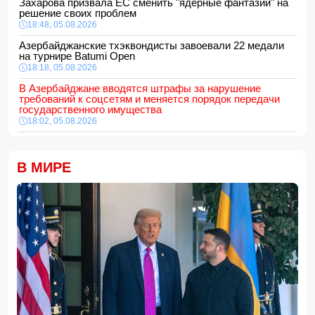
Захарова призвала ЕС сменить "ядерные фантазии" на
решение своих проблем
18:48, 05.08.2026
Азербайджанские тхэквондисты завоевали 22 медали
на турнире Batumi Open
18:18, 05.08.2026
В Азербайджане вводятся штрафы за нарушение
требований к соцсетям и меняется порядок передачи
государственного имущества
18:02, 05.08.2026
687 американских военных получили ранения в ходе
конфликта с Ираном
18:00, 05.08.2026
В МИРЕ
Арестован муж известной ведущей Нигяр Фархад
16:48, 05.08.2026
В Баку мужчина арестован за дебош на кладбище
16:28, 05.08.2026
ВНИМАНИЮ
желающих приобрести новое, полностью
отремонтированное жилье
16:16, 05.08.2026
Определён минимальный порог суммы электронных
переводов
16:00, 05.08.2026