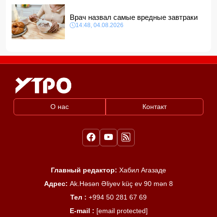
Врач назвал самые вредные завтраки
14:48, 04.08.2026
О нас
Контакт
Главный редактор:
Хабил Агазаде
Адрес:
Ak.Həsən Əliyev küç ev 90 mən 8
Тел :
+994 50 281 67 69
E-mail :
[email protected]