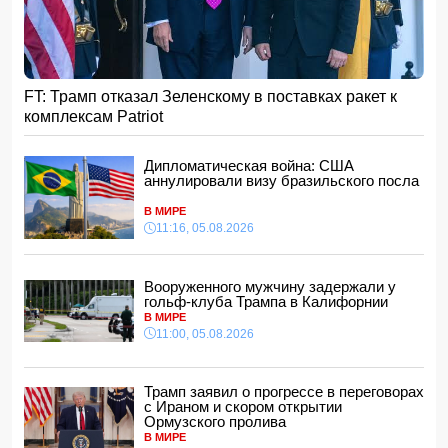
Хикмет Гаджиев: Азербайджан доказал приверженность
мирному процессу с Арменией на практике
15:48, 05.08.2026
УЕФА ввел новые правила по желтым карточкам в
FT: Трамп отказал Зеленскому в поставках ракет к
еврокубках
комплексам Patriot
15:28, 05.08.2026
ВС РФ взяли под контроль два населенных пункта
Дипломатическая война: США
15:08, 05.08.2026
аннулировали визу бразильского посла
Тахир Будагов посетил Азербайджанское общество
Красного Полумесяца
В МИРЕ
15:00, 05.08.2026
11:16, 05.08.2026
Ученые предложили амбициозный план по спасению
Земли после гибели Солнца
Вооруженного мужчину задержали у
14:48, 05.08.2026
гольф-клуба Трампа в Калифорнии
МИД России обвинил Киев в попытках усилить
В МИРЕ
эскалацию конфликта
11:00, 05.08.2026
14:40, 05.08.2026
В Индии более 10 человек погибли из-за ударов молний
Трамп заявил о прогрессе в переговорах
с Ираном и скором открытии
14:34, 05.08.2026
Ормузского пролива
В МИРЕ
Судья Верховного суда Азербайджана вышел на