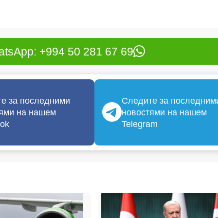
tsApp: +994 50 281 67 69
е за последними
Следите за последним
ями на нашем
новостями на нашем
ok
Telegram