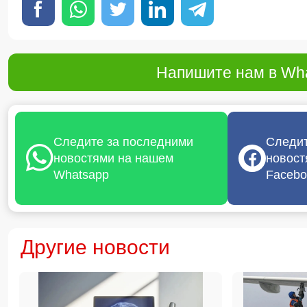
Напишите нам в Wha
Следите за последними
Следит
новостями на нашем
новост
Whatsapp
Facebo
Другие новости