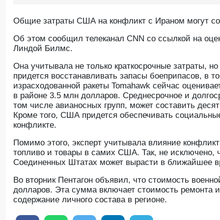
Общие затраты США на конфликт с Ираном могут сос
Oб этом сообщил телеканал CNN со ссылкой на оце
Линдой Билмс.
Она учитывала не только краткосрочные затраты, но
придется восстанавливать запасы боеприпасов, в то
израсходованной ракеты Tomahawk сейчас оцениваетс
в районе 3.5 млн долларов. Среднесрочное и долго
том числе авианосных групп, может составить деся
Кроме того, США придется обеспечивать социальные
конфликте.
Помимо этого, эксперт учитывала влияние конфликта
топливо и товары в самих США. Так, не исключено, ч
Соединенных Штатах может вырасти в ближайшее вр
Во вторник Пентагон объявил, что стоимость военн
долларов. Эта сумма включает стоимость ремонта и
содержание личного состава в регионе.