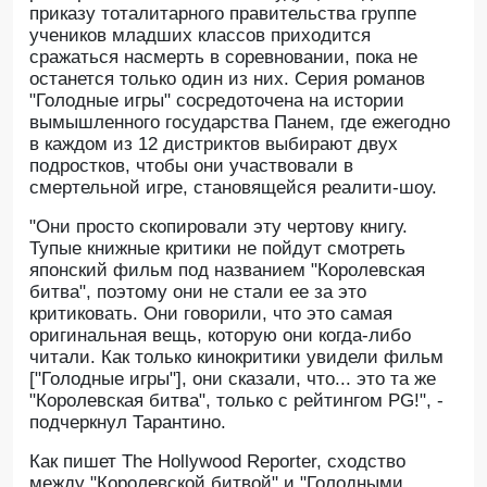
приказу тоталитарного правительства группе
учеников младших классов приходится
сражаться насмерть в соревновании, пока не
останется только один из них. Серия романов
"Голодные игры" сосредоточена на истории
вымышленного государства Панем, где ежегодно
в каждом из 12 дистриктов выбирают двух
подростков, чтобы они участвовали в
смертельной игре, становящейся реалити-шоу.
"Они просто скопировали эту чертову книгу.
Тупые книжные критики не пойдут смотреть
японский фильм под названием "Королевская
битва", поэтому они не стали ее за это
критиковать. Они говорили, что это самая
оригинальная вещь, которую они когда-либо
читали. Как только кинокритики увидели фильм
["Голодные игры"], они сказали, что... это та же
"Королевская битва", только с рейтингом PG!", -
подчеркнул Тарантино.
Как пишет The Hollywood Reporter, сходство
между "Королевской битвой" и "Голодными