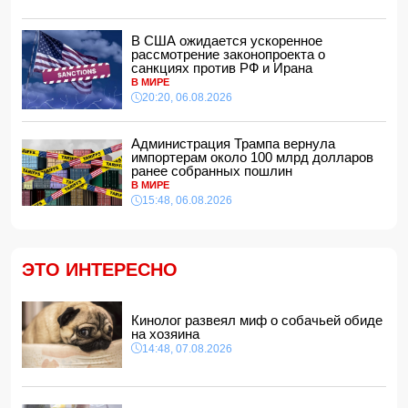
Азербайджан сохраняет 26-е место в рейтинге УЕФА
10:28, 07.08.2026
В США ожидается ускоренное
рассмотрение законопроекта о
Россия направит в Армению транзитный груз через
санкциях против РФ и Ирана
территорию Азербайджана
В МИРЕ
10:10, 07.08.2026
20:20, 06.08.2026
Трамп пока не готов выступить за выдвижение Вэнса
кандидатом в президенты США
Администрация Трампа вернула
10:00, 07.08.2026
импортерам около 100 млрд долларов
ранее собранных пошлин
В Британии более 100 летальных исходов связали с
В МИРЕ
препаратами для похудения
15:48, 06.08.2026
21:48, 06.08.2026
Трамп уберег ребенка от падения со сцены
21:28, 06.08.2026
ЭТО ИНТЕРЕСНО
В Турции прозвучали призывы пересмотреть отношения
с Украиной
21:16, 06.08.2026
Кинолог развеял миф о собачьей обиде
Такер Карлсон обвинил руководство США во лжи
на хозяина
21:00, 06.08.2026
14:48, 07.08.2026
Названо лучшее сочетание для защиты сердца и
сосудов
20:48, 06.08.2026