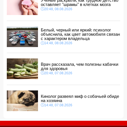
Ученые раскрыли, как трудное детство
области
оставляет "шрамы" в клетках мозга
14:04, 08.08.2026
20:48, 08.08.2026
Прогноз погоды в Азербайджане на 9 августа
14:00, 08.08.2026
Никол Пашинян позвонил Ильхаму Алиеву
Белый, черный или яркий: психолог
12:48, 08.08.2026
объяснила, как цвет автомобиля связан
с характером владельца
СМИ: США ищут на Кубе фигуру для повторения
14:48, 08.08.2026
"венесуэльского сценария"
12:40, 08.08.2026
Врач рассказала, чем полезны кабачки
для здоровья
20:48, 07.08.2026
Кинолог развеял миф о собачьей обиде
на хозяина
14:48, 07.08.2026